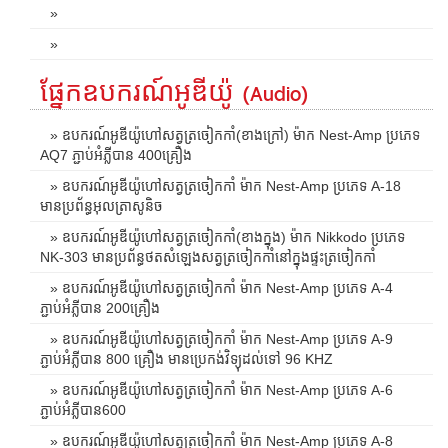
»
»
ផ្នែកឧបករណ៍អូឌីយ៉ូ (Audio)
» ឧបករណ៍អូឌីយ៉ូហៅសត្វត្រចៀកកាំ(ខាងក្រៅ) ម៉ាក Nest-Amp ប្រភេទ
AQ7 ភ្ជាប់អំភ្លីបាន 400គ្រឿង
» ឧបករណ៍អូឌីយ៉ូហៅសត្វត្រចៀកកាំ ម៉ាក Nest-Amp ប្រភេទ A-18
មានប្រព័ន្ធអុលត្រាសូនិច
» ឧបករណ៍អូឌីយ៉ូហៅសត្វត្រចៀកកាំ(ខាងក្នុង) ម៉ាក Nikkodo ប្រភេទ
NK-303 មានប្រព័ន្ធថតសំឡេងសត្វត្រចៀកកាំនៅក្នុងផ្ទះត្រចៀកកាំ
» ឧបករណ៍អូឌីយ៉ូហៅសត្វត្រចៀកកាំ ម៉ាក Nest-Amp ប្រភេទ A-4
ភ្ជាប់អំភ្លីបាន 200គ្រឿង
» ឧបករណ៍អូឌីយ៉ូហៅសត្វត្រចៀកកាំ ម៉ាក Nest-Amp ប្រភេទ A-9
ភ្ជាប់អំភ្លីបាន 800 គ្រឿង មានប្រេកង់វិទ្យុដល់ទៅ 96 KHZ
» ឧបករណ៍អូឌីយ៉ូហៅសត្វត្រចៀកកាំ ម៉ាក Nest-Amp ប្រភេទ A-6
ភ្ជាប់អំភ្លីបាន600
» ឧបករណ៍អូឌីយ៉ូហៅសត្វត្រចៀកកាំ ម៉ាក Nest-Amp ប្រភេទ A-8