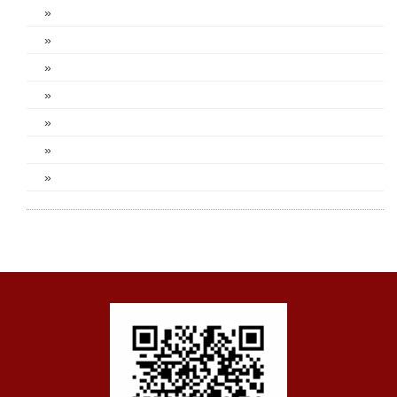
»
»
»
»
»
»
»