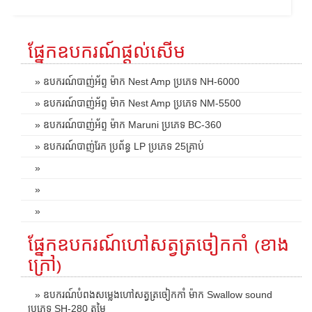
ផ្នែកឧបករណ៍ផ្តល់សើម
» ឧបករណ៍បាញ់អ័ព្ទ ម៉ាក Nest Amp ប្រភេទ NH-6000
» ឧបករណ៍បាញ់អ័ព្ទ ម៉ាក Nest Amp ប្រភេទ NM-5500
» ឧបករណ៍បាញ់អ័ព្ទ ម៉ាក Maruni ប្រភេទ BC-360
» ឧបករណ៍បាញ់រែក ប្រព័ន្ធ LP ប្រភេទ 25គ្រាប់
»
»
»
ផ្នែកឧបករណ៍ហៅសត្វត្រចៀកកាំ (ខាង
ក្រៅ)
» ឧបករណ៍បំពងសម្លេងហៅសត្វត្រចៀកកាំ ម៉ាក Swallow sound
ប្រភេទ SH-280 តម្លៃ