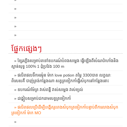
»
»
»
»
ផ្នែកផ្សេងៗ
» ខ្សែរភ្លើងសម្រាប់តទៅឧបករណ៍បំពងសម្លេង ធ្វើឡើងពីសំណប៉ាហាំងនិង
ស្ពាន់សុទ្ធ 100% 1 ដុំប្រវែង 100 m
» ផលិតផលទឹកអរម៉ូន ម៉ាក love potion តម្លៃ 3300បាត លក្ខណៈ
ពិសេសគឺ បាញ់ត្រង់កន្លែងណា សត្វត្រចៀកកាំធ្វើសំបុកនៅកន្លែងនោះ
» ឧបករណ៍ម៉ែត្រ វាស់ពន្លឺ វាស់សម្លេង វាស់ខ្យល់
» ដង្គៀបសម្រាប់ដករោមសត្វត្រចៀកកាំ
» ផលិតផលប្រើដើម្បីបង្កើតរូបរាងសំបុកត្រចៀកកាំបន្ទាប់ពីការលាងសំបុក
ត្រចៀកកាំ ម៉ាក MO
»