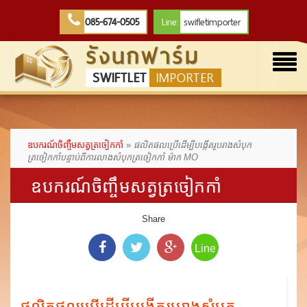
085-674-0505
Line:
swifletimporter
รังนกฟาร์ม
Togg
SWIFTLET
IMPORTER
navi
ឧបករណ៍ចិញ្ចឹមសត្វត្រចៀកកាំ
»
ផលិតផលប្រើដើម្បីបង្កើតរូបរាងសំបុក
ត្រចៀកកាំបន្ទាប់ពីការលាងសំបុកត្រចៀកកាំ ម៉ាក MO
ឧបករណ៍ចិញ្ចឹមសត្វត្រចៀកកាំ
Share
Line