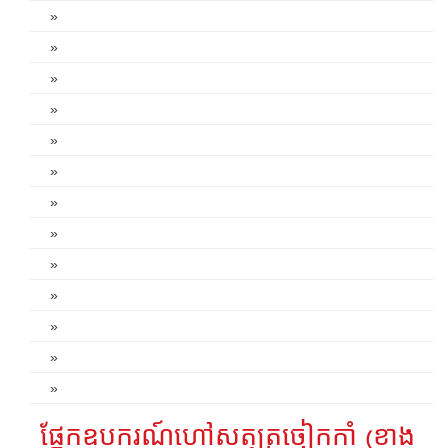
»
»
»
»
»
»
»
»
»
»
»
»
»
ផ្នែកឧបករណ៍ហៅសត្វត្រចៀកកាំ (ខាង