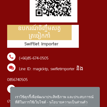
ឧបករណ៍ចិញ្ចឹមសត្វ
ត្រចៀកកាំ
Swiftlet Importer
(+66)85-674-0505
Line ID:
magicktp
,
swifletimporter
និង
0856740505
Swiftletimporter อุปกรณ์บ้านรังนกที่ถูกที่สุดใน
เราใช้คุกกี้เพื่อพัฒนาประสิทธิภาพ และประสบการณ์
ประเทศไทย
ที่ดีในการใช้เว็บไซต์ -
นโยบายความเป็นส่วนตัว