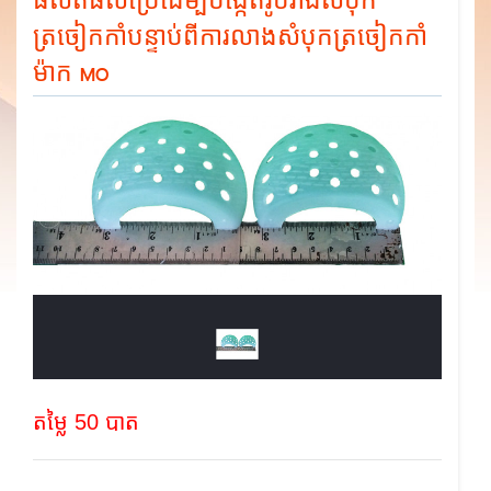
ផលិតផលប្រើដើម្បីបង្កើតរូបរាងសំបុក
ត្រចៀកកាំបន្ទាប់ពីការលាងសំបុកត្រចៀកកាំ
ម៉ាក MO
តម្លៃ 50 បាត