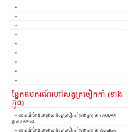
»
»
»
»
»
»
»
»
»
ផ្នែកឧបករណ៍ហៅសត្វត្រចៀកកាំ (ខាង
ក្នុង)
» ឧបករណ៍បំពងសម្លេងហៅសត្វត្រចៀកកាំ(ខាងក្នុង) ម៉ាក AUDAX
ប្រភេទ AX-61
» ឧបករណ៍បំពងសម្លេងហៅសត្វត្រចៀកកាំ(ខាងក្នុង) ម៉ាកSwallow