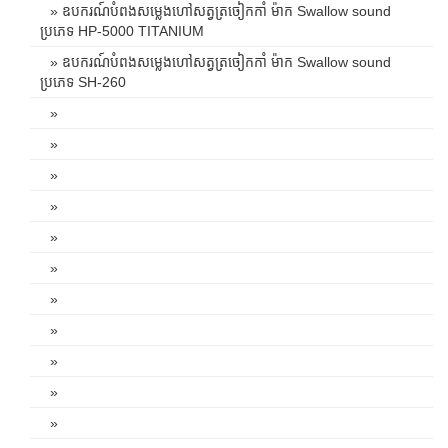
» ឧបករណ៍បំពងសម្លេងហៅសត្វត្រចៀកកាំ ម៉ាក Swallow sound
ប្រភេទ HP-5000 TITANIUM
» ឧបករណ៍បំពងសម្លេងហៅសត្វត្រចៀកកាំ ម៉ាក Swallow sound
ប្រភេទ SH-260
»
»
»
»
»
»
»
»
»
»
»