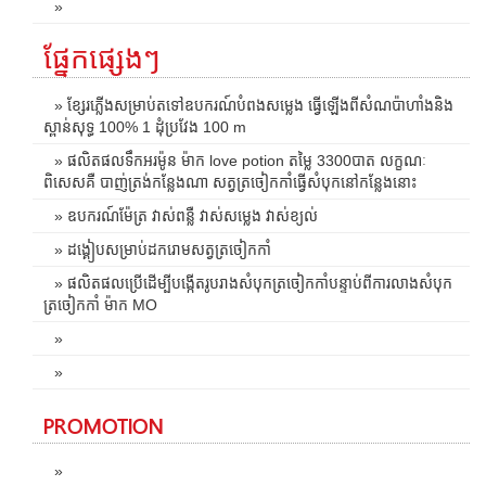
»
ផ្នែកផ្សេងៗ
» ខ្សែរភ្លើងសម្រាប់តទៅឧបករណ៍បំពងសម្លេង ធ្វើឡើងពីសំណប៉ាហាំងនិង
ស្ពាន់សុទ្ធ 100% 1 ដុំប្រវែង 100 m
» ផលិតផលទឹកអរម៉ូន ម៉ាក love potion តម្លៃ 3300បាត លក្ខណៈ
ពិសេសគឺ បាញ់ត្រង់កន្លែងណា សត្វត្រចៀកកាំធ្វើសំបុកនៅកន្លែងនោះ
» ឧបករណ៍ម៉ែត្រ វាស់ពន្លឺ វាស់សម្លេង វាស់ខ្យល់
» ដង្គៀបសម្រាប់ដករោមសត្វត្រចៀកកាំ
» ផលិតផលប្រើដើម្បីបង្កើតរូបរាងសំបុកត្រចៀកកាំបន្ទាប់ពីការលាងសំបុក
ត្រចៀកកាំ ម៉ាក MO
»
»
PROMOTION
»