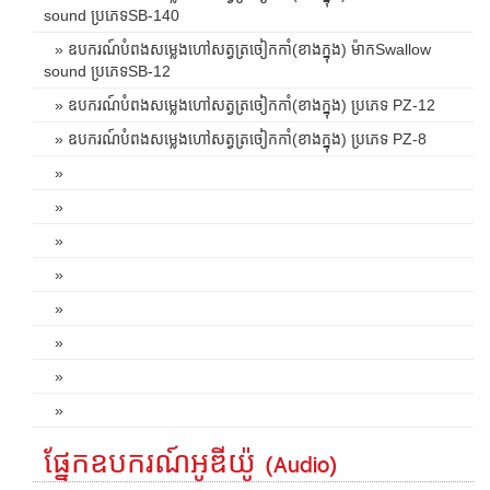
sound ប្រភេទSB-140
» ឧបករណ៍បំពងសម្លេងហៅសត្វត្រចៀកកាំ(ខាងក្នុង) ម៉ាកSwallow
sound ប្រភេទSB-12
» ឧបករណ៍បំពងសម្លេងហៅសត្វត្រចៀកកាំ(ខាងក្នុង) ប្រភេទ PZ-12
» ឧបករណ៍បំពងសម្លេងហៅសត្វត្រចៀកកាំ(ខាងក្នុង) ប្រភេទ PZ-8
»
»
»
»
»
»
»
»
ផ្នែកឧបករណ៍អូឌីយ៉ូ (Audio)