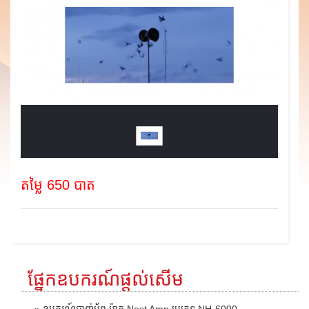
តម្លៃ 650 បាត
ផ្នែកឧបករណ៍ផ្តល់សើម
» ឧបករណ៍បាញ់អ័ព្ទ ម៉ាក Nest Amp ប្រភេទ NH-6000