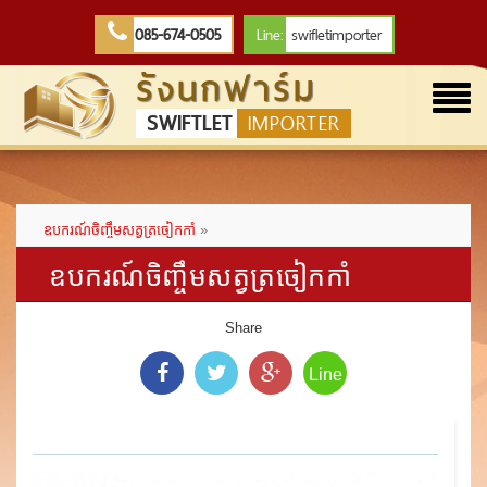
085-674-0505
Line:
swifletimporter
รังนกฟาร์ม
Togg
SWIFTLET
IMPORTER
navi
ឧបករណ៍ចិញ្ចឹមសត្វត្រចៀកកាំ
»
ឧបករណ៍ចិញ្ចឹមសត្វត្រចៀកកាំ
Share
Line