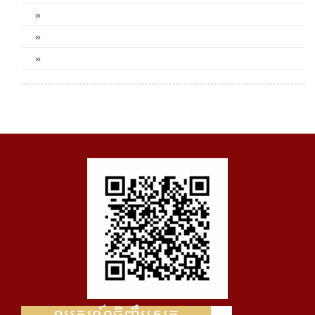
»
»
»