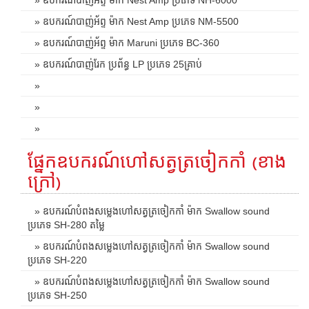
» ឧបករណ៍បាញ់អ័ព្ទ ម៉ាក Nest Amp ប្រភេទ NM-5500
» ឧបករណ៍បាញ់អ័ព្ទ ម៉ាក Maruni ប្រភេទ BC-360
» ឧបករណ៍បាញ់រែក ប្រព័ន្ធ LP ប្រភេទ 25គ្រាប់
»
»
»
ផ្នែកឧបករណ៍ហៅសត្វត្រចៀកកាំ (ខាង
ក្រៅ)
» ឧបករណ៍បំពងសម្លេងហៅសត្វត្រចៀកកាំ ម៉ាក Swallow sound
ប្រភេទ SH-280 តម្លៃ
» ឧបករណ៍បំពងសម្លេងហៅសត្វត្រចៀកកាំ ម៉ាក Swallow sound
ប្រភេទ SH-220
» ឧបករណ៍បំពងសម្លេងហៅសត្វត្រចៀកកាំ ម៉ាក Swallow sound
ប្រភេទ SH-250