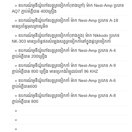
» ឧបករណ៍អូឌីយ៉ូហៅសត្វត្រចៀកកាំ(ខាងក្រៅ) ម៉ាក Nest-Amp ប្រភេទ
AQ7 ភ្ជាប់អំភ្លីបាន 400គ្រឿង
» ឧបករណ៍អូឌីយ៉ូហៅសត្វត្រចៀកកាំ ម៉ាក Nest-Amp ប្រភេទ A-18
មានប្រព័ន្ធអុលត្រាសូនិច
» ឧបករណ៍អូឌីយ៉ូហៅសត្វត្រចៀកកាំ(ខាងក្នុង) ម៉ាក Nikkodo ប្រភេទ
NK-303 មានប្រព័ន្ធថតសំឡេងសត្វត្រចៀកកាំនៅក្នុងផ្ទះត្រចៀកកាំ
» ឧបករណ៍អូឌីយ៉ូហៅសត្វត្រចៀកកាំ ម៉ាក Nest-Amp ប្រភេទ A-4
ភ្ជាប់អំភ្លីបាន 200គ្រឿង
» ឧបករណ៍អូឌីយ៉ូហៅសត្វត្រចៀកកាំ ម៉ាក Nest-Amp ប្រភេទ A-9
ភ្ជាប់អំភ្លីបាន 800 គ្រឿង មានប្រេកង់វិទ្យុដល់ទៅ 96 KHZ
» ឧបករណ៍អូឌីយ៉ូហៅសត្វត្រចៀកកាំ ម៉ាក Nest-Amp ប្រភេទ A-6
ភ្ជាប់អំភ្លីបាន600
» ឧបករណ៍អូឌីយ៉ូហៅសត្វត្រចៀកកាំ ម៉ាក Nest-Amp ប្រភេទ A-8
ភ្ជាប់អំភ្លីបាន 800
»
»
»