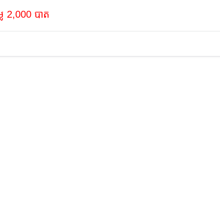
្លៃ 2,000 បាត