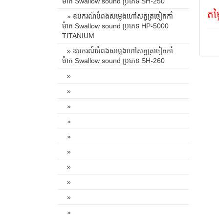
ម៉ាក Swallow sound ប្រភេទ SH-250
តម
» ឧបករណ៍បំពងសម្លេងហៅសត្វត្រចៀកកាំ
ម៉ាក Swallow sound ប្រភេទ HP-5000
TITANIUM
» ឧបករណ៍បំពងសម្លេងហៅសត្វត្រចៀកកាំ
ម៉ាក Swallow sound ប្រភេទ SH-260
»
»
»
»
»
»
»
»
»
»