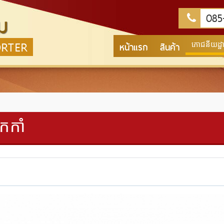
085-
ม
ORTER
หน้าแรก
สินค้า
ភោជនីយដ្ឋាន
កកាំ