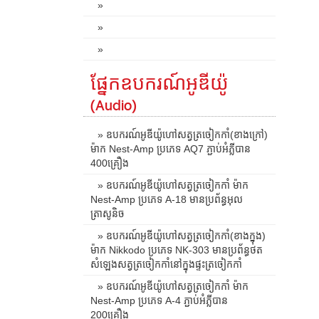
»
»
»
ផ្នែកឧបករណ៍អូឌីយ៉ូ
(Audio)
» ឧបករណ៍អូឌីយ៉ូហៅសត្វត្រចៀកកាំ(ខាងក្រៅ)
ម៉ាក Nest-Amp ប្រភេទ AQ7 ភ្ជាប់អំភ្លីបាន
400គ្រឿង
» ឧបករណ៍អូឌីយ៉ូហៅសត្វត្រចៀកកាំ ម៉ាក
Nest-Amp ប្រភេទ A-18 មានប្រព័ន្ធអុល
ត្រាសូនិច
» ឧបករណ៍អូឌីយ៉ូហៅសត្វត្រចៀកកាំ(ខាងក្នុង)
ម៉ាក Nikkodo ប្រភេទ NK-303 មានប្រព័ន្ធថត
សំឡេងសត្វត្រចៀកកាំនៅក្នុងផ្ទះត្រចៀកកាំ
» ឧបករណ៍អូឌីយ៉ូហៅសត្វត្រចៀកកាំ ម៉ាក
Nest-Amp ប្រភេទ A-4 ភ្ជាប់អំភ្លីបាន
200គ្រឿង