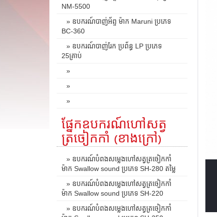
NM-5500
» ឧបករណ៍បាញ់អ័ព្ទ ម៉ាក Maruni ប្រភេទ
BC-360
» ឧបករណ៍បាញ់រែក ប្រព័ន្ធ LP ប្រភេទ
25គ្រាប់
»
»
»
ផ្នែកឧបករណ៍ហៅសត្វ
ត្រចៀកកាំ (ខាងក្រៅ)
» ឧបករណ៍បំពងសម្លេងហៅសត្វត្រចៀកកាំ
ម៉ាក Swallow sound ប្រភេទ SH-280 តម្លៃ
» ឧបករណ៍បំពងសម្លេងហៅសត្វត្រចៀកកាំ
ម៉ាក Swallow sound ប្រភេទ SH-220
» ឧបករណ៍បំពងសម្លេងហៅសត្វត្រចៀកកាំ