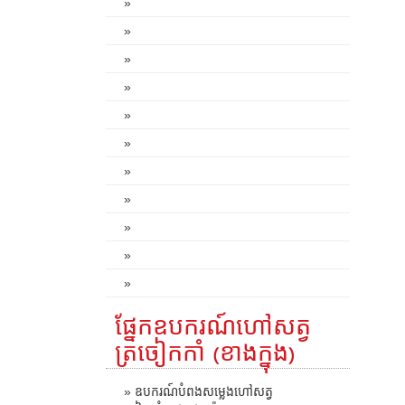
»
»
»
»
»
»
»
»
»
»
»
ផ្នែកឧបករណ៍ហៅសត្វ
ត្រចៀកកាំ (ខាងក្នុង)
» ឧបករណ៍បំពងសម្លេងហៅសត្វ