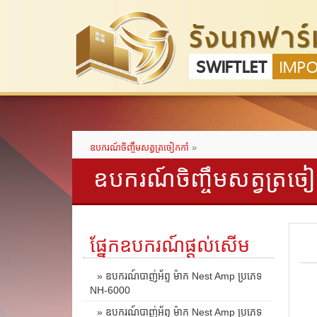
รังนกฟาร์
SWIFTLET
IMP
ឧបករណ៍ចិញ្ចឹមសត្វត្រចៀកកាំ
»
ឧបករណ៍ចិញ្ចឹមសត្វត្រចៀ
ផ្នែកឧបករណ៍ផ្តល់សើម
» ឧបករណ៍បាញ់អ័ព្ទ ម៉ាក Nest Amp ប្រភេទ
NH-6000
» ឧបករណ៍បាញ់អ័ព្ទ ម៉ាក Nest Amp ប្រភេទ