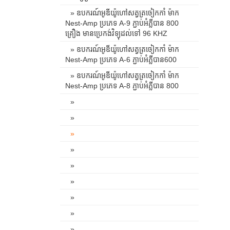
» ឧបករណ៍អូឌីយ៉ូហៅសត្វត្រចៀកកាំ ម៉ាក
Nest-Amp ប្រភេទ A-9 ភ្ជាប់អំភ្លីបាន 800
គ្រឿង មានប្រេកង់វិទ្យុដល់ទៅ 96 KHZ
» ឧបករណ៍អូឌីយ៉ូហៅសត្វត្រចៀកកាំ ម៉ាក
Nest-Amp ប្រភេទ A-6 ភ្ជាប់អំភ្លីបាន600
» ឧបករណ៍អូឌីយ៉ូហៅសត្វត្រចៀកកាំ ម៉ាក
Nest-Amp ប្រភេទ A-8 ភ្ជាប់អំភ្លីបាន 800
»
»
»
»
»
»
»
»
»