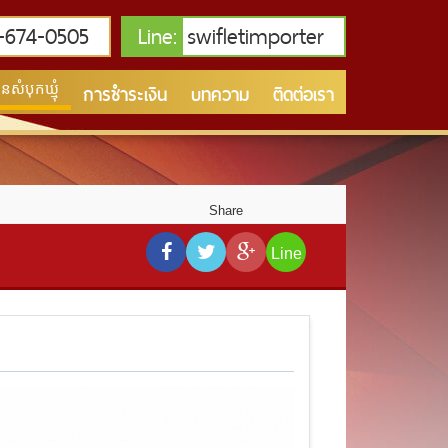
674-0505
Line:
swifletimporter
การชำระเงิน
บทความ
ติดต่อเรา
សំបុកឃ្មុំ
Share
Line