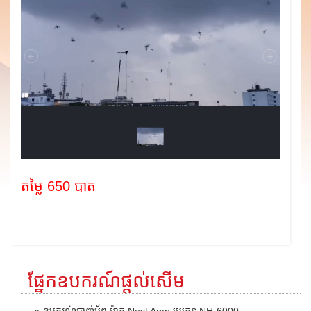
តម្លៃ 650 បាត
ផ្នែកឧបករណ៍ផ្តល់សើម
» ឧបករណ៍បាញ់អ័ព្ទ ម៉ាក Nest Amp ប្រភេទ NH-6000