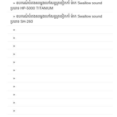
» ឧបករណ៍បំពងសម្លេងហៅសត្វត្រចៀកកាំ ម៉ាក Swallow sound
ប្រភេទ HP-5000 TITANIUM
» ឧបករណ៍បំពងសម្លេងហៅសត្វត្រចៀកកាំ ម៉ាក Swallow sound
ប្រភេទ SH-260
»
»
»
»
»
»
»
»
»
»
»