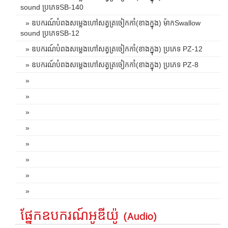
sound ប្រភេទSB-140
» ឧបករណ៍បំពងសម្លេងហៅសត្វត្រចៀកកាំ(ខាងក្នុង) ម៉ាកSwallow
sound ប្រភេទSB-12
» ឧបករណ៍បំពងសម្លេងហៅសត្វត្រចៀកកាំ(ខាងក្នុង) ប្រភេទ PZ-12
» ឧបករណ៍បំពងសម្លេងហៅសត្វត្រចៀកកាំ(ខាងក្នុង) ប្រភេទ PZ-8
»
»
»
»
»
»
»
»
ផ្នែកឧបករណ៍អូឌីយ៉ូ (Audio)