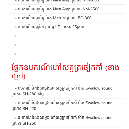
» ឧបករណ៍បាញ់អ័ព្ទ ម៉ាក Nest Amp ប្រភេទ NM-5500
» ឧបករណ៍បាញ់អ័ព្ទ ម៉ាក Maruni ប្រភេទ BC-360
» ឧបករណ៍បាញ់រែក ប្រព័ន្ធ LP ប្រភេទ 25គ្រាប់
»
»
»
ផ្នែកឧបករណ៍ហៅសត្វត្រចៀកកាំ (ខាង
ក្រៅ)
» ឧបករណ៍បំពងសម្លេងហៅសត្វត្រចៀកកាំ ម៉ាក Swallow sound
ប្រភេទ SH-280 តម្លៃ
» ឧបករណ៍បំពងសម្លេងហៅសត្វត្រចៀកកាំ ម៉ាក Swallow sound
ប្រភេទ SH-220
» ឧបករណ៍បំពងសម្លេងហៅសត្វត្រចៀកកាំ ម៉ាក Swallow sound
ប្រភេទ SH-250