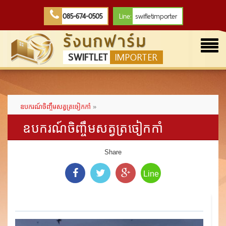
085-674-0505
Line:
swifletimporter
รังนกฟาร์ม
Togg
SWIFTLET
IMPORTER
navi
ឧបករណ៍ចិញ្ចឹមសត្វត្រចៀកកាំ
»
ឧបករណ៍ចិញ្ចឹមសត្វត្រចៀកកាំ
Share
Line