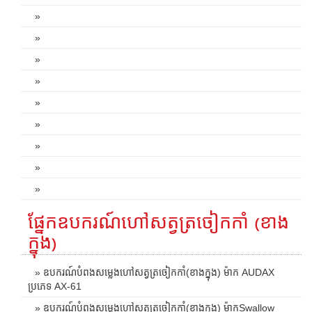
»
»
»
»
»
»
»
»
»
ផ្នែកឧបករណ៍ហៅសត្វត្រចៀកកាំ (ខាង
ក្នុង)
» ឧបករណ៍បំពងសម្លេងហៅសត្វត្រចៀកកាំ(ខាងក្នុង) ម៉ាក AUDAX
ប្រភេទ AX-61
» ឧបករណ៍បំពងសម្លេងហៅសត្វត្រចៀកកាំ(ខាងក្នុង) ម៉ាកSwallow