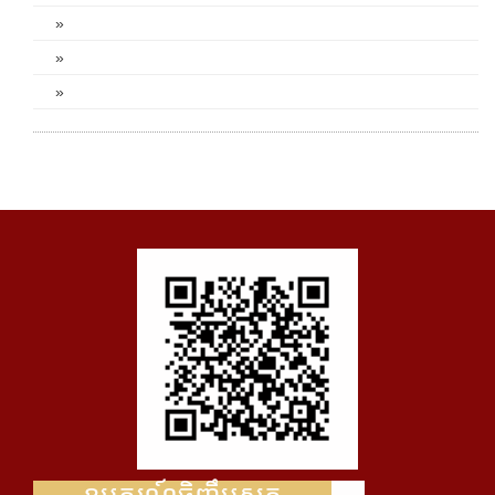
»
»
»