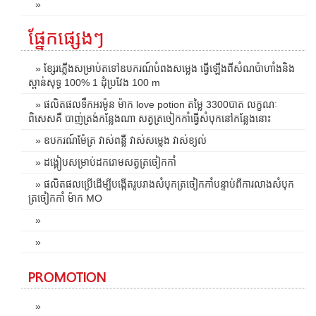
»
ផ្នែកផ្សេងៗ
» ខ្សែរភ្លើងសម្រាប់តទៅឧបករណ៍បំពងសម្លេង ធ្វើឡើងពីសំណប៉ាហាំងនិង
ស្ពាន់សុទ្ធ 100% 1 ដុំប្រវែង 100 m
» ផលិតផលទឹកអរម៉ូន ម៉ាក love potion តម្លៃ 3300បាត លក្ខណៈ
ពិសេសគឺ បាញ់ត្រង់កន្លែងណា សត្វត្រចៀកកាំធ្វើសំបុកនៅកន្លែងនោះ
» ឧបករណ៍ម៉ែត្រ វាស់ពន្លឺ វាស់សម្លេង វាស់ខ្យល់
» ដង្គៀបសម្រាប់ដករោមសត្វត្រចៀកកាំ
» ផលិតផលប្រើដើម្បីបង្កើតរូបរាងសំបុកត្រចៀកកាំបន្ទាប់ពីការលាងសំបុក
ត្រចៀកកាំ ម៉ាក MO
»
»
PROMOTION
»