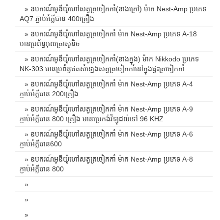
» ឧបករណ៍អូឌីយ៉ូហៅសត្វត្រចៀកកាំ(ខាងក្រៅ) ម៉ាក Nest-Amp ប្រភេទ
AQ7 ភ្ជាប់អំភ្លីបាន 400គ្រឿង
» ឧបករណ៍អូឌីយ៉ូហៅសត្វត្រចៀកកាំ ម៉ាក Nest-Amp ប្រភេទ A-18
មានប្រព័ន្ធអុលត្រាសូនិច
» ឧបករណ៍អូឌីយ៉ូហៅសត្វត្រចៀកកាំ(ខាងក្នុង) ម៉ាក Nikkodo ប្រភេទ
NK-303 មានប្រព័ន្ធថតសំឡេងសត្វត្រចៀកកាំនៅក្នុងផ្ទះត្រចៀកកាំ
» ឧបករណ៍អូឌីយ៉ូហៅសត្វត្រចៀកកាំ ម៉ាក Nest-Amp ប្រភេទ A-4
ភ្ជាប់អំភ្លីបាន 200គ្រឿង
» ឧបករណ៍អូឌីយ៉ូហៅសត្វត្រចៀកកាំ ម៉ាក Nest-Amp ប្រភេទ A-9
ភ្ជាប់អំភ្លីបាន 800 គ្រឿង មានប្រេកង់វិទ្យុដល់ទៅ 96 KHZ
» ឧបករណ៍អូឌីយ៉ូហៅសត្វត្រចៀកកាំ ម៉ាក Nest-Amp ប្រភេទ A-6
ភ្ជាប់អំភ្លីបាន600
» ឧបករណ៍អូឌីយ៉ូហៅសត្វត្រចៀកកាំ ម៉ាក Nest-Amp ប្រភេទ A-8
ភ្ជាប់អំភ្លីបាន 800
»
»
»