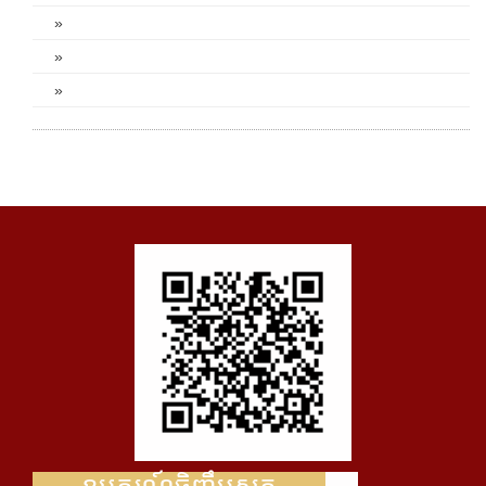
»
»
»