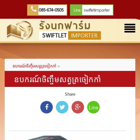
085-674-0505
Line:
swifletimporter
รังนกฟาร์ม
Togg
SWIFTLET
IMPORTER
navi
ឧបករណ៍ចិញ្ចឹមសត្វត្រចៀកកាំ
»
ឧបករណ៍ចិញ្ចឹមសត្វត្រចៀកកាំ
Share
Line