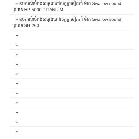
» ឧបករណ៍បំពងសម្លេងហៅសត្វត្រចៀកកាំ ម៉ាក Swallow sound
ប្រភេទ HP-5000 TITANIUM
» ឧបករណ៍បំពងសម្លេងហៅសត្វត្រចៀកកាំ ម៉ាក Swallow sound
ប្រភេទ SH-260
»
»
»
»
»
»
»
»
»
»
»