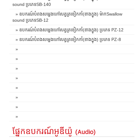
sound ប្រភេទSB-140
» ឧបករណ៍បំពងសម្លេងហៅសត្វត្រចៀកកាំ(ខាងក្នុង) ម៉ាកSwallow
sound ប្រភេទSB-12
» ឧបករណ៍បំពងសម្លេងហៅសត្វត្រចៀកកាំ(ខាងក្នុង) ប្រភេទ PZ-12
» ឧបករណ៍បំពងសម្លេងហៅសត្វត្រចៀកកាំ(ខាងក្នុង) ប្រភេទ PZ-8
»
»
»
»
»
»
»
»
ផ្នែកឧបករណ៍អូឌីយ៉ូ (Audio)