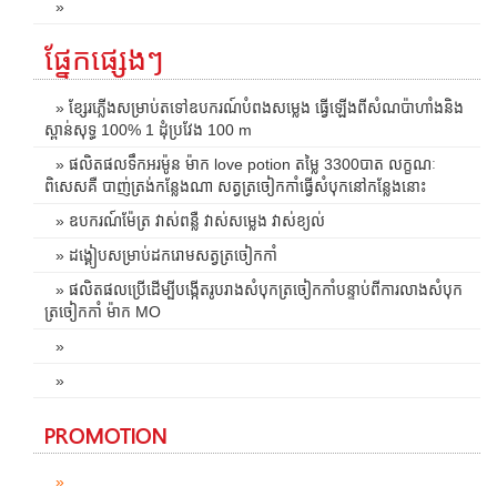
»
ផ្នែកផ្សេងៗ
» ខ្សែរភ្លើងសម្រាប់តទៅឧបករណ៍បំពងសម្លេង ធ្វើឡើងពីសំណប៉ាហាំងនិង
ស្ពាន់សុទ្ធ 100% 1 ដុំប្រវែង 100 m
» ផលិតផលទឹកអរម៉ូន ម៉ាក love potion តម្លៃ 3300បាត លក្ខណៈ
ពិសេសគឺ បាញ់ត្រង់កន្លែងណា សត្វត្រចៀកកាំធ្វើសំបុកនៅកន្លែងនោះ
» ឧបករណ៍ម៉ែត្រ វាស់ពន្លឺ វាស់សម្លេង វាស់ខ្យល់
» ដង្គៀបសម្រាប់ដករោមសត្វត្រចៀកកាំ
» ផលិតផលប្រើដើម្បីបង្កើតរូបរាងសំបុកត្រចៀកកាំបន្ទាប់ពីការលាងសំបុក
ត្រចៀកកាំ ម៉ាក MO
»
»
PROMOTION
»