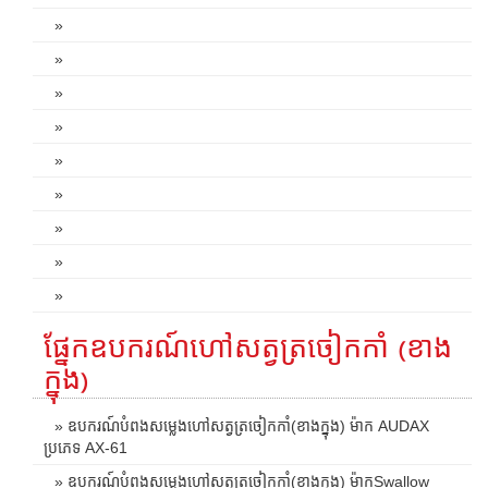
»
»
»
»
»
»
»
»
»
ផ្នែកឧបករណ៍ហៅសត្វត្រចៀកកាំ (ខាង
ក្នុង)
» ឧបករណ៍បំពងសម្លេងហៅសត្វត្រចៀកកាំ(ខាងក្នុង) ម៉ាក AUDAX
ប្រភេទ AX-61
» ឧបករណ៍បំពងសម្លេងហៅសត្វត្រចៀកកាំ(ខាងក្នុង) ម៉ាកSwallow