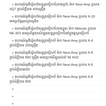
» ឧបករណ៍អូឌីយ៉ូហៅសត្វត្រចៀកកាំ(ខាងក្រៅ) ម៉ាក Nest-Amp ប្រភេទ
AQ7 ភ្ជាប់អំភ្លីបាន 400គ្រឿង
» ឧបករណ៍អូឌីយ៉ូហៅសត្វត្រចៀកកាំ ម៉ាក Nest-Amp ប្រភេទ A-18
មានប្រព័ន្ធអុលត្រាសូនិច
» ឧបករណ៍អូឌីយ៉ូហៅសត្វត្រចៀកកាំ(ខាងក្នុង) ម៉ាក Nikkodo ប្រភេទ
NK-303 មានប្រព័ន្ធថតសំឡេងសត្វត្រចៀកកាំនៅក្នុងផ្ទះត្រចៀកកាំ
» ឧបករណ៍អូឌីយ៉ូហៅសត្វត្រចៀកកាំ ម៉ាក Nest-Amp ប្រភេទ A-4
ភ្ជាប់អំភ្លីបាន 200គ្រឿង
» ឧបករណ៍អូឌីយ៉ូហៅសត្វត្រចៀកកាំ ម៉ាក Nest-Amp ប្រភេទ A-9
ភ្ជាប់អំភ្លីបាន 800 គ្រឿង មានប្រេកង់វិទ្យុដល់ទៅ 96 KHZ
» ឧបករណ៍អូឌីយ៉ូហៅសត្វត្រចៀកកាំ ម៉ាក Nest-Amp ប្រភេទ A-6
ភ្ជាប់អំភ្លីបាន600
» ឧបករណ៍អូឌីយ៉ូហៅសត្វត្រចៀកកាំ ម៉ាក Nest-Amp ប្រភេទ A-8
ភ្ជាប់អំភ្លីបាន 800
»
»
»