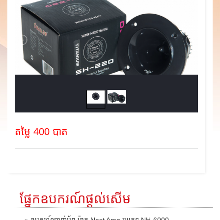
តម្លៃ 400 បាត
ផ្នែកឧបករណ៍ផ្តល់សើម
» ឧបករណ៍បាញ់អ័ព្ទ ម៉ាក Nest Amp ប្រភេទ NH-6000