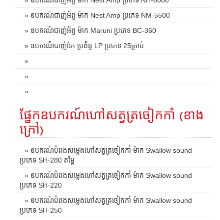
» ឧបករណ៍បាញ់អ័ព្ទ ម៉ាក Nest Amp ប្រភេទ NM-5500
» ឧបករណ៍បាញ់អ័ព្ទ ម៉ាក Maruni ប្រភេទ BC-360
» ឧបករណ៍បាញ់រែក ប្រព័ន្ធ LP ប្រភេទ 25គ្រាប់
»
»
»
ផ្នែកឧបករណ៍ហៅសត្វត្រចៀកកាំ (ខាង
ក្រៅ)
» ឧបករណ៍បំពងសម្លេងហៅសត្វត្រចៀកកាំ ម៉ាក Swallow sound
ប្រភេទ SH-280 តម្លៃ
» ឧបករណ៍បំពងសម្លេងហៅសត្វត្រចៀកកាំ ម៉ាក Swallow sound
ប្រភេទ SH-220
» ឧបករណ៍បំពងសម្លេងហៅសត្វត្រចៀកកាំ ម៉ាក Swallow sound
ប្រភេទ SH-250