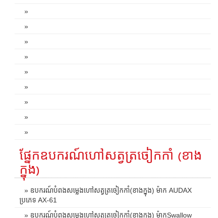
»
»
»
»
»
»
»
»
»
ផ្នែកឧបករណ៍ហៅសត្វត្រចៀកកាំ (ខាង
ក្នុង)
» ឧបករណ៍បំពងសម្លេងហៅសត្វត្រចៀកកាំ(ខាងក្នុង) ម៉ាក AUDAX
ប្រភេទ AX-61
» ឧបករណ៍បំពងសម្លេងហៅសត្វត្រចៀកកាំ(ខាងក្នុង) ម៉ាកSwallow