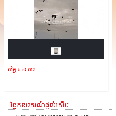
តម្លៃ 650 បាត
ផ្នែកឧបករណ៍ផ្តល់សើម
» ឧបករណ៍បាញ់អ័ព្ទ ម៉ាក Nest Amp ប្រភេទ NH-6000