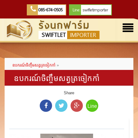
085-674-0505
Line:
swifletimporter
รังนกฟาร์ม
Togg
SWIFTLET
IMPORTER
navi
ឧបករណ៍ចិញ្ចឹមសត្វត្រចៀកកាំ
»
ឧបករណ៍ចិញ្ចឹមសត្វត្រចៀកកាំ
Share
Line