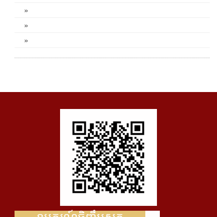
»
»
»