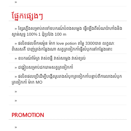
»
ផ្នែកផ្សេងៗ
» ខ្សែរភ្លើងសម្រាប់តទៅឧបករណ៍បំពងសម្លេង ធ្វើឡើងពីសំណប៉ាហាំងនិង
ស្ពាន់សុទ្ធ 100% 1 ដុំប្រវែង 100 m
» ផលិតផលទឹកអរម៉ូន ម៉ាក love potion តម្លៃ 3300បាត លក្ខណៈ
ពិសេសគឺ បាញ់ត្រង់កន្លែងណា សត្វត្រចៀកកាំធ្វើសំបុកនៅកន្លែងនោះ
» ឧបករណ៍ម៉ែត្រ វាស់ពន្លឺ វាស់សម្លេង វាស់ខ្យល់
» ដង្គៀបសម្រាប់ដករោមសត្វត្រចៀកកាំ
» ផលិតផលប្រើដើម្បីបង្កើតរូបរាងសំបុកត្រចៀកកាំបន្ទាប់ពីការលាងសំបុក
ត្រចៀកកាំ ម៉ាក MO
»
»
PROMOTION
»