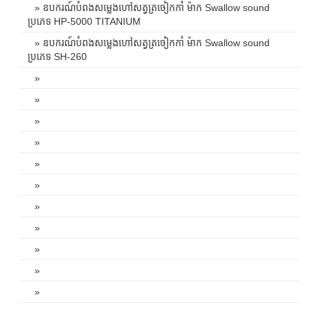
» ឧបករណ៍បំពងសម្លេងហៅសត្វត្រចៀកកាំ ម៉ាក Swallow sound
ប្រភេទ HP-5000 TITANIUM
» ឧបករណ៍បំពងសម្លេងហៅសត្វត្រចៀកកាំ ម៉ាក Swallow sound
ប្រភេទ SH-260
»
»
»
»
»
»
»
»
»
»
»