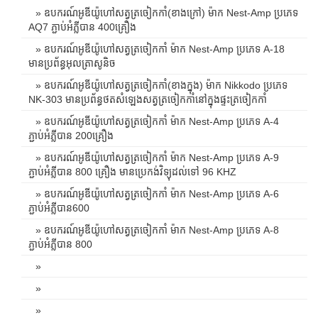
» ឧបករណ៍អូឌីយ៉ូហៅសត្វត្រចៀកកាំ(ខាងក្រៅ) ម៉ាក Nest-Amp ប្រភេទ
AQ7 ភ្ជាប់អំភ្លីបាន 400គ្រឿង
» ឧបករណ៍អូឌីយ៉ូហៅសត្វត្រចៀកកាំ ម៉ាក Nest-Amp ប្រភេទ A-18
មានប្រព័ន្ធអុលត្រាសូនិច
» ឧបករណ៍អូឌីយ៉ូហៅសត្វត្រចៀកកាំ(ខាងក្នុង) ម៉ាក Nikkodo ប្រភេទ
NK-303 មានប្រព័ន្ធថតសំឡេងសត្វត្រចៀកកាំនៅក្នុងផ្ទះត្រចៀកកាំ
» ឧបករណ៍អូឌីយ៉ូហៅសត្វត្រចៀកកាំ ម៉ាក Nest-Amp ប្រភេទ A-4
ភ្ជាប់អំភ្លីបាន 200គ្រឿង
» ឧបករណ៍អូឌីយ៉ូហៅសត្វត្រចៀកកាំ ម៉ាក Nest-Amp ប្រភេទ A-9
ភ្ជាប់អំភ្លីបាន 800 គ្រឿង មានប្រេកង់វិទ្យុដល់ទៅ 96 KHZ
» ឧបករណ៍អូឌីយ៉ូហៅសត្វត្រចៀកកាំ ម៉ាក Nest-Amp ប្រភេទ A-6
ភ្ជាប់អំភ្លីបាន600
» ឧបករណ៍អូឌីយ៉ូហៅសត្វត្រចៀកកាំ ម៉ាក Nest-Amp ប្រភេទ A-8
ភ្ជាប់អំភ្លីបាន 800
»
»
»