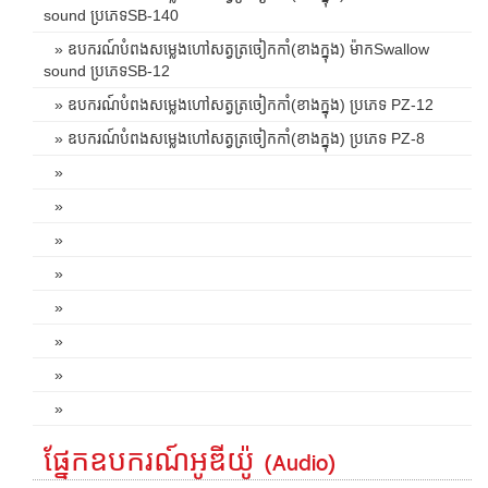
sound ប្រភេទSB-140
» ឧបករណ៍បំពងសម្លេងហៅសត្វត្រចៀកកាំ(ខាងក្នុង) ម៉ាកSwallow
sound ប្រភេទSB-12
» ឧបករណ៍បំពងសម្លេងហៅសត្វត្រចៀកកាំ(ខាងក្នុង) ប្រភេទ PZ-12
» ឧបករណ៍បំពងសម្លេងហៅសត្វត្រចៀកកាំ(ខាងក្នុង) ប្រភេទ PZ-8
»
»
»
»
»
»
»
»
ផ្នែកឧបករណ៍អូឌីយ៉ូ (Audio)