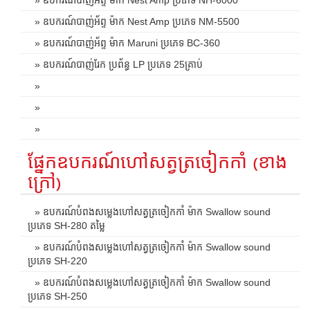
» ឧបករណ៍បាញ់អ័ព្ទ ម៉ាក Nest Amp ប្រភេទ NM-5500
» ឧបករណ៍បាញ់អ័ព្ទ ម៉ាក Maruni ប្រភេទ BC-360
» ឧបករណ៍បាញ់រែក ប្រព័ន្ធ LP ប្រភេទ 25គ្រាប់
»
»
»
ផ្នែកឧបករណ៍ហៅសត្វត្រចៀកកាំ (ខាង
ក្រៅ)
» ឧបករណ៍បំពងសម្លេងហៅសត្វត្រចៀកកាំ ម៉ាក Swallow sound
ប្រភេទ SH-280 តម្លៃ
» ឧបករណ៍បំពងសម្លេងហៅសត្វត្រចៀកកាំ ម៉ាក Swallow sound
ប្រភេទ SH-220
» ឧបករណ៍បំពងសម្លេងហៅសត្វត្រចៀកកាំ ម៉ាក Swallow sound
ប្រភេទ SH-250