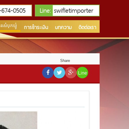
674-0505
Line:
swifletimporter
การชำระเงิน
บทความ
ติดต่อเรา
សំបុកឃ្មុំ
Share
Line