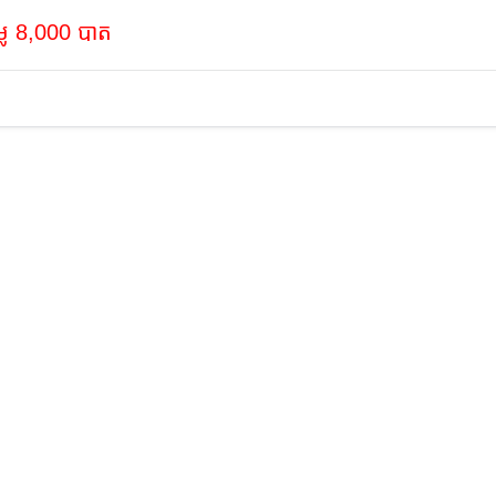
្លៃ 8,000 បាត