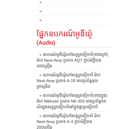
»
»
»
ផ្នែកឧបករណ៍អូឌីយ៉ូ
(Audio)
» ឧបករណ៍អូឌីយ៉ូហៅសត្វត្រចៀកកាំ(ខាងក្រៅ)
ម៉ាក Nest-Amp ប្រភេទ AQ7 ភ្ជាប់អំភ្លីបាន
400គ្រឿង
» ឧបករណ៍អូឌីយ៉ូហៅសត្វត្រចៀកកាំ ម៉ាក
Nest-Amp ប្រភេទ A-18 មានប្រព័ន្ធអុល
ត្រាសូនិច
» ឧបករណ៍អូឌីយ៉ូហៅសត្វត្រចៀកកាំ(ខាងក្នុង)
ម៉ាក Nikkodo ប្រភេទ NK-303 មានប្រព័ន្ធថត
សំឡេងសត្វត្រចៀកកាំនៅក្នុងផ្ទះត្រចៀកកាំ
» ឧបករណ៍អូឌីយ៉ូហៅសត្វត្រចៀកកាំ ម៉ាក
Nest-Amp ប្រភេទ A-4 ភ្ជាប់អំភ្លីបាន
200គ្រឿង