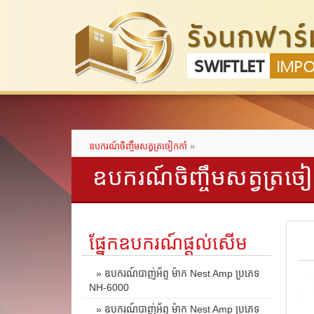
รังนกฟาร์
SWIFTLET
IMP
ឧបករណ៍ចិញ្ចឹមសត្វត្រចៀកកាំ
»
ឧបករណ៍ចិញ្ចឹមសត្វត្រចៀ
ផ្នែកឧបករណ៍ផ្តល់សើម
» ឧបករណ៍បាញ់អ័ព្ទ ម៉ាក Nest Amp ប្រភេទ
NH-6000
» ឧបករណ៍បាញ់អ័ព្ទ ម៉ាក Nest Amp ប្រភេទ