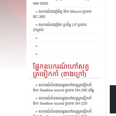
NM-5500
» ឧបករណ៍បាញ់អ័ព្ទ ម៉ាក Maruni ប្រភេទ
BC-360
» ឧបករណ៍បាញ់រែក ប្រព័ន្ធ LP ប្រភេទ
25គ្រាប់
»
»
»
ផ្នែកឧបករណ៍ហៅសត្វ
ត្រចៀកកាំ (ខាងក្រៅ)
» ឧបករណ៍បំពងសម្លេងហៅសត្វត្រចៀកកាំ
ម៉ាក Swallow sound ប្រភេទ SH-280 តម្លៃ
» ឧបករណ៍បំពងសម្លេងហៅសត្វត្រចៀកកាំ
ម៉ាក Swallow sound ប្រភេទ SH-220
» ឧបករណ៍បំពងសម្លេងហៅសត្វត្រចៀកកាំ