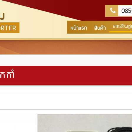
085-
ม
ORTER
หน้าแรก
สินค้า
ភោជនីយដ្ឋាន
កកាំ