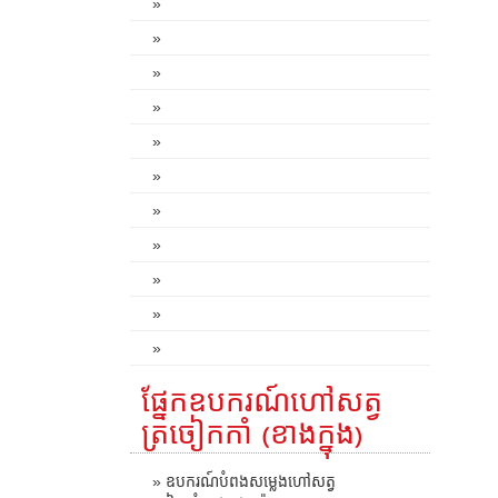
»
»
»
»
»
»
»
»
»
»
»
ផ្នែកឧបករណ៍ហៅសត្វ
ត្រចៀកកាំ (ខាងក្នុង)
» ឧបករណ៍បំពងសម្លេងហៅសត្វ