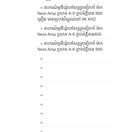
» ឧបករណ៍អូឌីយ៉ូហៅសត្វត្រចៀកកាំ ម៉ាក
Nest-Amp ប្រភេទ A-9 ភ្ជាប់អំភ្លីបាន 800
គ្រឿង មានប្រេកង់វិទ្យុដល់ទៅ 96 KHZ
» ឧបករណ៍អូឌីយ៉ូហៅសត្វត្រចៀកកាំ ម៉ាក
Nest-Amp ប្រភេទ A-6 ភ្ជាប់អំភ្លីបាន600
» ឧបករណ៍អូឌីយ៉ូហៅសត្វត្រចៀកកាំ ម៉ាក
Nest-Amp ប្រភេទ A-8 ភ្ជាប់អំភ្លីបាន 800
»
»
»
»
»
»
»
»
»