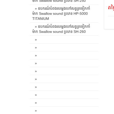
ម៉ាក Swallow sound ប្រភេទ SH-250
តម
» ឧបករណ៍បំពងសម្លេងហៅសត្វត្រចៀកកាំ
ម៉ាក Swallow sound ប្រភេទ HP-5000
TITANIUM
» ឧបករណ៍បំពងសម្លេងហៅសត្វត្រចៀកកាំ
ម៉ាក Swallow sound ប្រភេទ SH-260
»
»
»
»
»
»
»
»
»
»