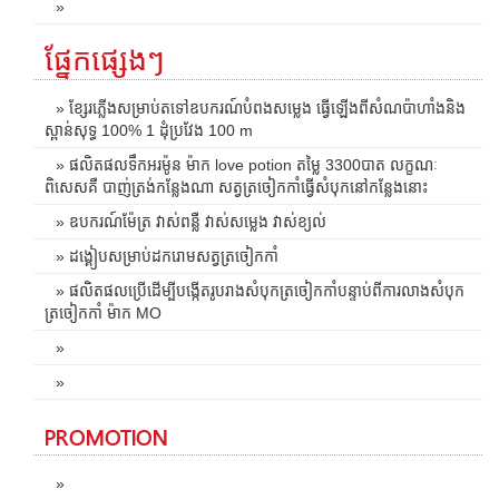
»
ផ្នែកផ្សេងៗ
» ខ្សែរភ្លើងសម្រាប់តទៅឧបករណ៍បំពងសម្លេង ធ្វើឡើងពីសំណប៉ាហាំងនិង
ស្ពាន់សុទ្ធ 100% 1 ដុំប្រវែង 100 m
» ផលិតផលទឹកអរម៉ូន ម៉ាក love potion តម្លៃ 3300បាត លក្ខណៈ
ពិសេសគឺ បាញ់ត្រង់កន្លែងណា សត្វត្រចៀកកាំធ្វើសំបុកនៅកន្លែងនោះ
» ឧបករណ៍ម៉ែត្រ វាស់ពន្លឺ វាស់សម្លេង វាស់ខ្យល់
» ដង្គៀបសម្រាប់ដករោមសត្វត្រចៀកកាំ
» ផលិតផលប្រើដើម្បីបង្កើតរូបរាងសំបុកត្រចៀកកាំបន្ទាប់ពីការលាងសំបុក
ត្រចៀកកាំ ម៉ាក MO
»
»
PROMOTION
»