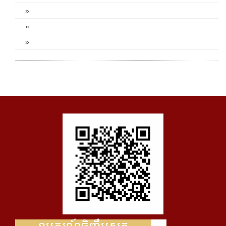
»
»
»