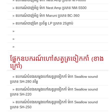
» ឧបករណ៍បាញ់អ័ព្ទ ម៉ាក Nest Amp ប្រភេទ NM-5500
» ឧបករណ៍បាញ់អ័ព្ទ ម៉ាក Maruni ប្រភេទ BC-360
» ឧបករណ៍បាញ់រែក ប្រព័ន្ធ LP ប្រភេទ 25គ្រាប់
»
»
»
ផ្នែកឧបករណ៍ហៅសត្វត្រចៀកកាំ (ខាង
ក្រៅ)
» ឧបករណ៍បំពងសម្លេងហៅសត្វត្រចៀកកាំ ម៉ាក Swallow sound
ប្រភេទ SH-280 តម្លៃ
» ឧបករណ៍បំពងសម្លេងហៅសត្វត្រចៀកកាំ ម៉ាក Swallow sound
ប្រភេទ SH-220
» ឧបករណ៍បំពងសម្លេងហៅសត្វត្រចៀកកាំ ម៉ាក Swallow sound
ប្រភេទ SH-250