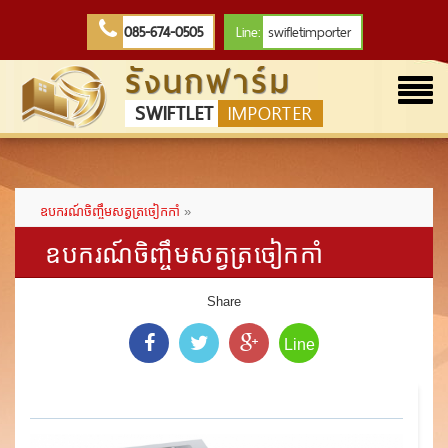
085-674-0505
Line:
swifletimporter
รังนกฟาร์ม
Togg
SWIFTLET
IMPORTER
navi
ឧបករណ៍ចិញ្ចឹមសត្វត្រចៀកកាំ
»
ឧបករណ៍ចិញ្ចឹមសត្វត្រចៀកកាំ
Share
Line