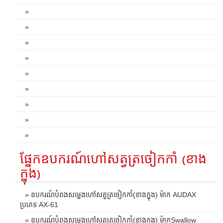
»
»
»
»
»
»
»
»
»
ផ្នែកឧបករណ៍ហៅសត្វត្រចៀកកាំ (ខាង
ក្នុង)
» ឧបករណ៍បំពងសម្លេងហៅសត្វត្រចៀកកាំ(ខាងក្នុង) ម៉ាក AUDAX
ប្រភេទ AX-61
» ឧបករណ៍បំពងសម្លេងហៅសត្វត្រចៀកកាំ(ខាងក្នុង) ម៉ាកSwallow