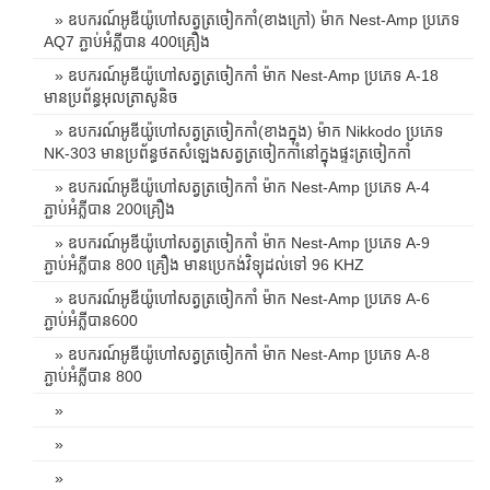
» ឧបករណ៍អូឌីយ៉ូហៅសត្វត្រចៀកកាំ(ខាងក្រៅ) ម៉ាក Nest-Amp ប្រភេទ
AQ7 ភ្ជាប់អំភ្លីបាន 400គ្រឿង
» ឧបករណ៍អូឌីយ៉ូហៅសត្វត្រចៀកកាំ ម៉ាក Nest-Amp ប្រភេទ A-18
មានប្រព័ន្ធអុលត្រាសូនិច
» ឧបករណ៍អូឌីយ៉ូហៅសត្វត្រចៀកកាំ(ខាងក្នុង) ម៉ាក Nikkodo ប្រភេទ
NK-303 មានប្រព័ន្ធថតសំឡេងសត្វត្រចៀកកាំនៅក្នុងផ្ទះត្រចៀកកាំ
» ឧបករណ៍អូឌីយ៉ូហៅសត្វត្រចៀកកាំ ម៉ាក Nest-Amp ប្រភេទ A-4
ភ្ជាប់អំភ្លីបាន 200គ្រឿង
» ឧបករណ៍អូឌីយ៉ូហៅសត្វត្រចៀកកាំ ម៉ាក Nest-Amp ប្រភេទ A-9
ភ្ជាប់អំភ្លីបាន 800 គ្រឿង មានប្រេកង់វិទ្យុដល់ទៅ 96 KHZ
» ឧបករណ៍អូឌីយ៉ូហៅសត្វត្រចៀកកាំ ម៉ាក Nest-Amp ប្រភេទ A-6
ភ្ជាប់អំភ្លីបាន600
» ឧបករណ៍អូឌីយ៉ូហៅសត្វត្រចៀកកាំ ម៉ាក Nest-Amp ប្រភេទ A-8
ភ្ជាប់អំភ្លីបាន 800
»
»
»