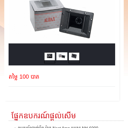
តម្លៃ 100 បាត
ផ្នែកឧបករណ៍ផ្តល់សើម
» ឧបករណ៍បាញ់អ័ព្ទ ម៉ាក Nest Amp ប្រភេទ NH-6000