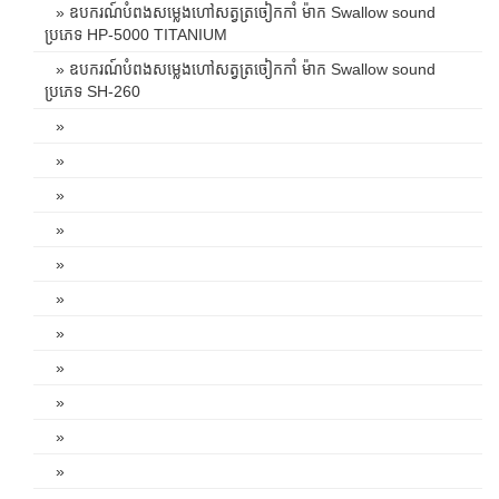
» ឧបករណ៍បំពងសម្លេងហៅសត្វត្រចៀកកាំ ម៉ាក Swallow sound
ប្រភេទ HP-5000 TITANIUM
» ឧបករណ៍បំពងសម្លេងហៅសត្វត្រចៀកកាំ ម៉ាក Swallow sound
ប្រភេទ SH-260
»
»
»
»
»
»
»
»
»
»
»