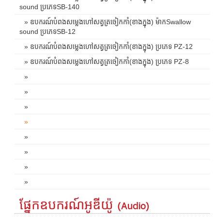
sound ប្រភេទSB-140
» ឧបករណ៍បំពងសម្លេងហៅសត្វត្រចៀកកាំ(ខាងក្នុង) ម៉ាកSwallow
sound ប្រភេទSB-12
» ឧបករណ៍បំពងសម្លេងហៅសត្វត្រចៀកកាំ(ខាងក្នុង) ប្រភេទ PZ-12
» ឧបករណ៍បំពងសម្លេងហៅសត្វត្រចៀកកាំ(ខាងក្នុង) ប្រភេទ PZ-8
»
»
»
»
»
»
»
»
ផ្នែកឧបករណ៍អូឌីយ៉ូ (Audio)