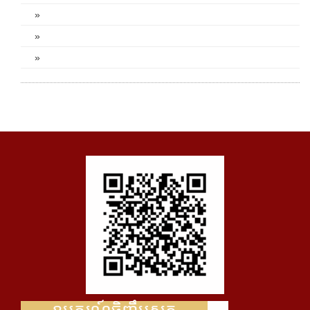
»
»
»