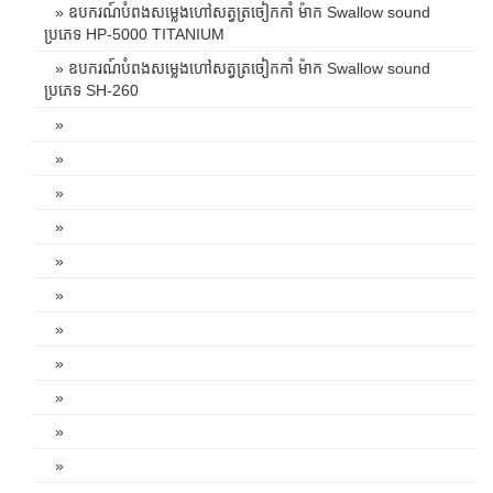
» ឧបករណ៍បំពងសម្លេងហៅសត្វត្រចៀកកាំ ម៉ាក Swallow sound
ប្រភេទ HP-5000 TITANIUM
» ឧបករណ៍បំពងសម្លេងហៅសត្វត្រចៀកកាំ ម៉ាក Swallow sound
ប្រភេទ SH-260
»
»
»
»
»
»
»
»
»
»
»