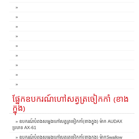
»
»
»
»
»
»
»
»
»
ផ្នែកឧបករណ៍ហៅសត្វត្រចៀកកាំ (ខាង
ក្នុង)
» ឧបករណ៍បំពងសម្លេងហៅសត្វត្រចៀកកាំ(ខាងក្នុង) ម៉ាក AUDAX
ប្រភេទ AX-61
» ឧបករណ៍បំពងសម្លេងហៅសត្វត្រចៀកកាំ(ខាងក្នុង) ម៉ាកSwallow