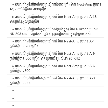
» ឧបករណ៍អូឌីយ៉ូហៅសត្វត្រចៀកកាំ(ខាងក្រៅ) ម៉ាក Nest-Amp ប្រភេទ
AQ7 ភ្ជាប់អំភ្លីបាន 400គ្រឿង
» ឧបករណ៍អូឌីយ៉ូហៅសត្វត្រចៀកកាំ ម៉ាក Nest-Amp ប្រភេទ A-18
មានប្រព័ន្ធអុលត្រាសូនិច
» ឧបករណ៍អូឌីយ៉ូហៅសត្វត្រចៀកកាំ(ខាងក្នុង) ម៉ាក Nikkodo ប្រភេទ
NK-303 មានប្រព័ន្ធថតសំឡេងសត្វត្រចៀកកាំនៅក្នុងផ្ទះត្រចៀកកាំ
» ឧបករណ៍អូឌីយ៉ូហៅសត្វត្រចៀកកាំ ម៉ាក Nest-Amp ប្រភេទ A-4
ភ្ជាប់អំភ្លីបាន 200គ្រឿង
» ឧបករណ៍អូឌីយ៉ូហៅសត្វត្រចៀកកាំ ម៉ាក Nest-Amp ប្រភេទ A-9
ភ្ជាប់អំភ្លីបាន 800 គ្រឿង មានប្រេកង់វិទ្យុដល់ទៅ 96 KHZ
» ឧបករណ៍អូឌីយ៉ូហៅសត្វត្រចៀកកាំ ម៉ាក Nest-Amp ប្រភេទ A-6
ភ្ជាប់អំភ្លីបាន600
» ឧបករណ៍អូឌីយ៉ូហៅសត្វត្រចៀកកាំ ម៉ាក Nest-Amp ប្រភេទ A-8
ភ្ជាប់អំភ្លីបាន 800
»
»
»