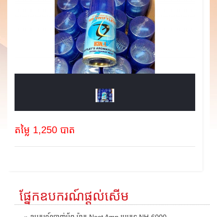
តម្លៃ 1,250 បាត
ផ្នែកឧបករណ៍ផ្តល់សើម
» ឧបករណ៍បាញ់អ័ព្ទ ម៉ាក Nest Amp ប្រភេទ NH-6000