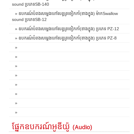
sound ប្រភេទSB-140
» ឧបករណ៍បំពងសម្លេងហៅសត្វត្រចៀកកាំ(ខាងក្នុង) ម៉ាកSwallow
sound ប្រភេទSB-12
» ឧបករណ៍បំពងសម្លេងហៅសត្វត្រចៀកកាំ(ខាងក្នុង) ប្រភេទ PZ-12
» ឧបករណ៍បំពងសម្លេងហៅសត្វត្រចៀកកាំ(ខាងក្នុង) ប្រភេទ PZ-8
»
»
»
»
»
»
»
»
ផ្នែកឧបករណ៍អូឌីយ៉ូ (Audio)