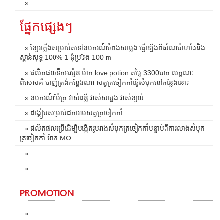
»
ផ្នែកផ្សេងៗ
» ខ្សែរភ្លើងសម្រាប់តទៅឧបករណ៍បំពងសម្លេង ធ្វើឡើងពីសំណប៉ាហាំងនិង
ស្ពាន់សុទ្ធ 100% 1 ដុំប្រវែង 100 m
» ផលិតផលទឹកអរម៉ូន ម៉ាក love potion តម្លៃ 3300បាត លក្ខណៈ
ពិសេសគឺ បាញ់ត្រង់កន្លែងណា សត្វត្រចៀកកាំធ្វើសំបុកនៅកន្លែងនោះ
» ឧបករណ៍ម៉ែត្រ វាស់ពន្លឺ វាស់សម្លេង វាស់ខ្យល់
» ដង្គៀបសម្រាប់ដករោមសត្វត្រចៀកកាំ
» ផលិតផលប្រើដើម្បីបង្កើតរូបរាងសំបុកត្រចៀកកាំបន្ទាប់ពីការលាងសំបុក
ត្រចៀកកាំ ម៉ាក MO
»
»
PROMOTION
»