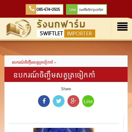
085-674-0505
Line:
swifletimporter
รังนกฟาร์ม
Togg
SWIFTLET
IMPORTER
navi
ឧបករណ៍ចិញ្ចឹមសត្វត្រចៀកកាំ
»
ឧបករណ៍ចិញ្ចឹមសត្វត្រចៀកកាំ
Share
Line