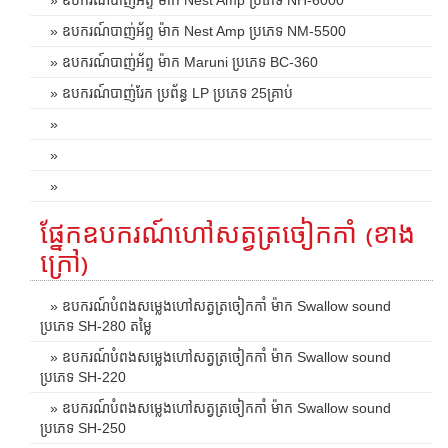
» ឧបករណ៍បាញ់អ័ព្ទ ម៉ាក Nest Amp ប្រភេទ NM-5500
» ឧបករណ៍បាញ់អ័ព្ទ ម៉ាក Maruni ប្រភេទ BC-360
» ឧបករណ៍បាញ់រែក ប្រព័ន្ធ LP ប្រភេទ 25គ្រាប់
»
»
»
ផ្នែកឧបករណ៍ហៅសត្វត្រចៀកកាំ (ខាង
ក្រៅ)
» ឧបករណ៍បំពងសម្លេងហៅសត្វត្រចៀកកាំ ម៉ាក Swallow sound
ប្រភេទ SH-280 តម្លៃ
» ឧបករណ៍បំពងសម្លេងហៅសត្វត្រចៀកកាំ ម៉ាក Swallow sound
ប្រភេទ SH-220
» ឧបករណ៍បំពងសម្លេងហៅសត្វត្រចៀកកាំ ម៉ាក Swallow sound
ប្រភេទ SH-250