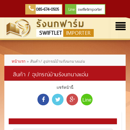
085-674-0505
Line:
swifletimporter
รังนกฟาร์ม
Togg
SWIFTLET
IMPORTER
navi
หน้าแรก
»
สินค้า / อุปกรณ์บ้านรังนกนางแอ่น
สินค้า / อุปกรณ์บ้านรังนกนางแอ่น
แชร์หน้านี้
Line