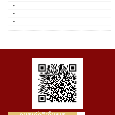
»
»
»