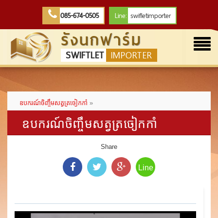
085-674-0505
Line:
swifletimporter
รังนกฟาร์ม
Togg
SWIFTLET
IMPORTER
navi
ឧបករណ៍ចិញ្ចឹមសត្វត្រចៀកកាំ
»
ឧបករណ៍ចិញ្ចឹមសត្វត្រចៀកកាំ
Share
Line