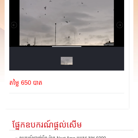
តម្លៃ 650 បាត
ផ្នែកឧបករណ៍ផ្តល់សើម
» ឧបករណ៍បាញ់អ័ព្ទ ម៉ាក Nest Amp ប្រភេទ NH-6000