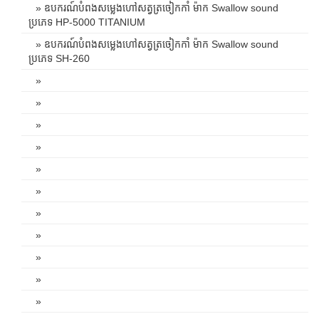
» ឧបករណ៍បំពងសម្លេងហៅសត្វត្រចៀកកាំ ម៉ាក Swallow sound
ប្រភេទ HP-5000 TITANIUM
» ឧបករណ៍បំពងសម្លេងហៅសត្វត្រចៀកកាំ ម៉ាក Swallow sound
ប្រភេទ SH-260
»
»
»
»
»
»
»
»
»
»
»