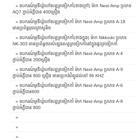
» ឧបករណ៍អូឌីយ៉ូហៅសត្វត្រចៀកកាំ(ខាងក្រៅ) ម៉ាក Nest-Amp ប្រភេទ
AQ7 ភ្ជាប់អំភ្លីបាន 400គ្រឿង
» ឧបករណ៍អូឌីយ៉ូហៅសត្វត្រចៀកកាំ ម៉ាក Nest-Amp ប្រភេទ A-18
មានប្រព័ន្ធអុលត្រាសូនិច
» ឧបករណ៍អូឌីយ៉ូហៅសត្វត្រចៀកកាំ(ខាងក្នុង) ម៉ាក Nikkodo ប្រភេទ
NK-303 មានប្រព័ន្ធថតសំឡេងសត្វត្រចៀកកាំនៅក្នុងផ្ទះត្រចៀកកាំ
» ឧបករណ៍អូឌីយ៉ូហៅសត្វត្រចៀកកាំ ម៉ាក Nest-Amp ប្រភេទ A-4
ភ្ជាប់អំភ្លីបាន 200គ្រឿង
» ឧបករណ៍អូឌីយ៉ូហៅសត្វត្រចៀកកាំ ម៉ាក Nest-Amp ប្រភេទ A-9
ភ្ជាប់អំភ្លីបាន 800 គ្រឿង មានប្រេកង់វិទ្យុដល់ទៅ 96 KHZ
» ឧបករណ៍អូឌីយ៉ូហៅសត្វត្រចៀកកាំ ម៉ាក Nest-Amp ប្រភេទ A-6
ភ្ជាប់អំភ្លីបាន600
» ឧបករណ៍អូឌីយ៉ូហៅសត្វត្រចៀកកាំ ម៉ាក Nest-Amp ប្រភេទ A-8
ភ្ជាប់អំភ្លីបាន 800
»
»
»