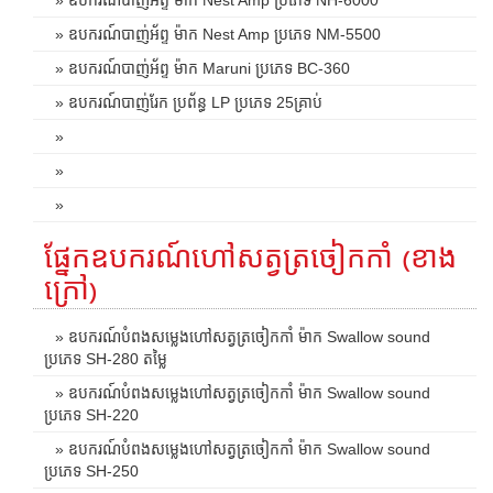
» ឧបករណ៍បាញ់អ័ព្ទ ម៉ាក Nest Amp ប្រភេទ NM-5500
» ឧបករណ៍បាញ់អ័ព្ទ ម៉ាក Maruni ប្រភេទ BC-360
» ឧបករណ៍បាញ់រែក ប្រព័ន្ធ LP ប្រភេទ 25គ្រាប់
»
»
»
ផ្នែកឧបករណ៍ហៅសត្វត្រចៀកកាំ (ខាង
ក្រៅ)
» ឧបករណ៍បំពងសម្លេងហៅសត្វត្រចៀកកាំ ម៉ាក Swallow sound
ប្រភេទ SH-280 តម្លៃ
» ឧបករណ៍បំពងសម្លេងហៅសត្វត្រចៀកកាំ ម៉ាក Swallow sound
ប្រភេទ SH-220
» ឧបករណ៍បំពងសម្លេងហៅសត្វត្រចៀកកាំ ម៉ាក Swallow sound
ប្រភេទ SH-250