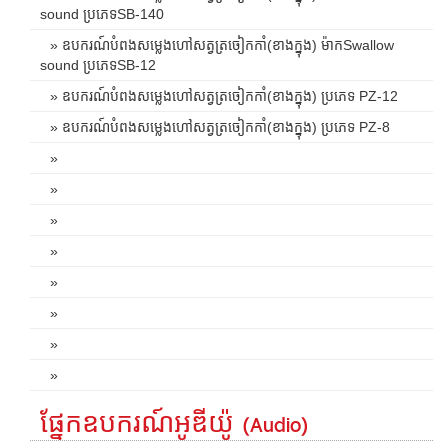
sound ប្រភេទSB-140
» ឧបករណ៍បំពងសម្លេងហៅសត្វត្រចៀកកាំ(ខាងក្នុង) ម៉ាកSwallow
sound ប្រភេទSB-12
» ឧបករណ៍បំពងសម្លេងហៅសត្វត្រចៀកកាំ(ខាងក្នុង) ប្រភេទ PZ-12
» ឧបករណ៍បំពងសម្លេងហៅសត្វត្រចៀកកាំ(ខាងក្នុង) ប្រភេទ PZ-8
»
»
»
»
»
»
»
»
ផ្នែកឧបករណ៍អូឌីយ៉ូ (Audio)