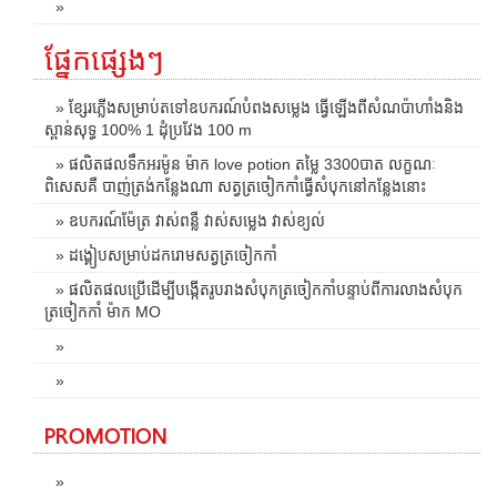
»
ផ្នែកផ្សេងៗ
» ខ្សែរភ្លើងសម្រាប់តទៅឧបករណ៍បំពងសម្លេង ធ្វើឡើងពីសំណប៉ាហាំងនិង
ស្ពាន់សុទ្ធ 100% 1 ដុំប្រវែង 100 m
» ផលិតផលទឹកអរម៉ូន ម៉ាក love potion តម្លៃ 3300បាត លក្ខណៈ
ពិសេសគឺ បាញ់ត្រង់កន្លែងណា សត្វត្រចៀកកាំធ្វើសំបុកនៅកន្លែងនោះ
» ឧបករណ៍ម៉ែត្រ វាស់ពន្លឺ វាស់សម្លេង វាស់ខ្យល់
» ដង្គៀបសម្រាប់ដករោមសត្វត្រចៀកកាំ
» ផលិតផលប្រើដើម្បីបង្កើតរូបរាងសំបុកត្រចៀកកាំបន្ទាប់ពីការលាងសំបុក
ត្រចៀកកាំ ម៉ាក MO
»
»
PROMOTION
»