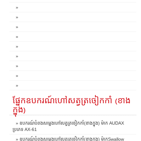
»
»
»
»
»
»
»
»
»
ផ្នែកឧបករណ៍ហៅសត្វត្រចៀកកាំ (ខាង
ក្នុង)
» ឧបករណ៍បំពងសម្លេងហៅសត្វត្រចៀកកាំ(ខាងក្នុង) ម៉ាក AUDAX
ប្រភេទ AX-61
» ឧបករណ៍បំពងសម្លេងហៅសត្វត្រចៀកកាំ(ខាងក្នុង) ម៉ាកSwallow