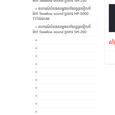
ម៉ាក Swallow sound ប្រភេទ SH-250
» ឧបករណ៍បំពងសម្លេងហៅសត្វត្រចៀកកាំ
ម៉ាក Swallow sound ប្រភេទ HP-5000
TITANIUM
» ឧបករណ៍បំពងសម្លេងហៅសត្វត្រចៀកកាំ
ម៉ាក Swallow sound ប្រភេទ SH-260
»
តម
»
»
»
»
»
»
»
»
»