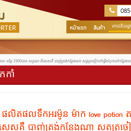
085-
ม
ORTER
หน้าแรก
สินค้า
ភោជនីយដ្ឋាន
ion តម្លៃ 3300បាត លក្ខណៈពិសេសគឺ បាញ់ត្រង់កន្លែងណា សត្វត្រចៀកកាំធ្វើសំបុកនៅកន្លែងន
កកាំ
ផលិតផលទឹកអរម៉ូន ម៉ាក love potion 
ិសេសគឺ បាញ់ត្រង់កន្លែងណា សត្វត្រចៀក