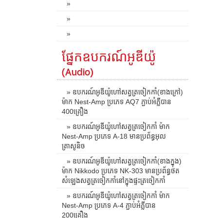
»
»
»
ផ្នែកឧបករណ៍អូឌីយ៉ូ
(Audio)
» ឧបករណ៍អូឌីយ៉ូហៅសត្វត្រចៀកកាំ(ខាងក្រៅ)
ម៉ាក Nest-Amp ប្រភេទ AQ7 ភ្ជាប់អំភ្លីបាន
400គ្រឿង
» ឧបករណ៍អូឌីយ៉ូហៅសត្វត្រចៀកកាំ ម៉ាក
Nest-Amp ប្រភេទ A-18 មានប្រព័ន្ធអុល
ត្រាសូនិច
» ឧបករណ៍អូឌីយ៉ូហៅសត្វត្រចៀកកាំ(ខាងក្នុង)
ម៉ាក Nikkodo ប្រភេទ NK-303 មានប្រព័ន្ធថត
សំឡេងសត្វត្រចៀកកាំនៅក្នុងផ្ទះត្រចៀកកាំ
» ឧបករណ៍អូឌីយ៉ូហៅសត្វត្រចៀកកាំ ម៉ាក
Nest-Amp ប្រភេទ A-4 ភ្ជាប់អំភ្លីបាន
200គ្រឿង