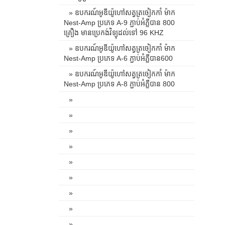
» ឧបករណ៍អូឌីយ៉ូហៅសត្វត្រចៀកកាំ ម៉ាក
Nest-Amp ប្រភេទ A-9 ភ្ជាប់អំភ្លីបាន 800
គ្រឿង មានប្រេកង់វិទ្យុដល់ទៅ 96 KHZ
» ឧបករណ៍អូឌីយ៉ូហៅសត្វត្រចៀកកាំ ម៉ាក
Nest-Amp ប្រភេទ A-6 ភ្ជាប់អំភ្លីបាន600
» ឧបករណ៍អូឌីយ៉ូហៅសត្វត្រចៀកកាំ ម៉ាក
Nest-Amp ប្រភេទ A-8 ភ្ជាប់អំភ្លីបាន 800
»
»
»
»
»
»
»
»
»