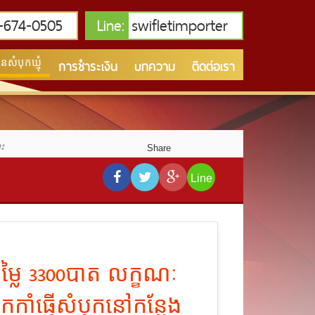
674-0505
Line:
swifletimporter
การชำระเงิน
บทความ
ติดต่อเรา
សំបុកឃ្មុំ
ោះ
Share
Line
តម្លៃ 3300បាត លក្ខណៈ
កាំធ្វើសំបុកនៅកន្លែង