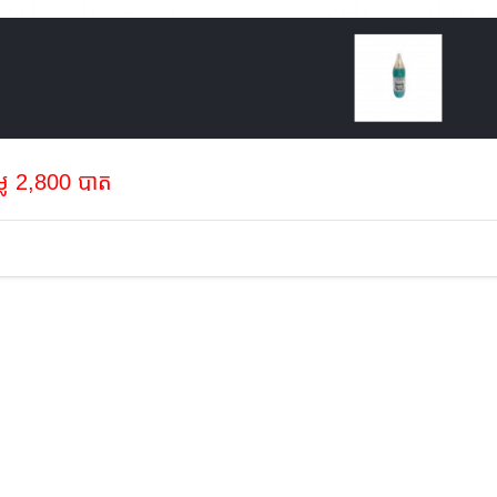
្លៃ 2,800 បាត