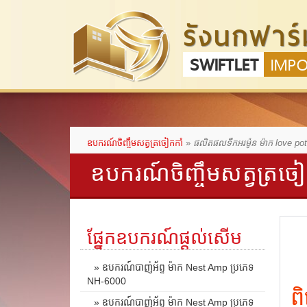
รังนกฟาร์
SWIFTLET
IMP
ឧបករណ៍ចិញ្ចឹមសត្វត្រចៀកកាំ
»
ផលិតផលទឹកអរម៉ូន ម៉ាក love pot
ឧបករណ៍ចិញ្ចឹមសត្វត្រចៀ
ផ្នែកឧបករណ៍ផ្តល់សើម
» ឧបករណ៍បាញ់អ័ព្ទ ម៉ាក Nest Amp ប្រភេទ
NH-6000
ព
» ឧបករណ៍បាញ់អ័ព្ទ ម៉ាក Nest Amp ប្រភេទ