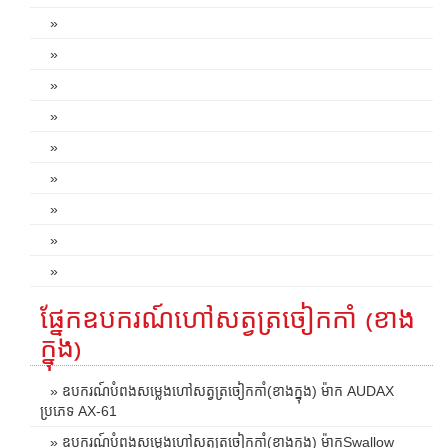
»
»
»
»
»
»
»
»
»
ផ្នែកឧបករណ៍ហៅសត្វត្រចៀកកាំ (ខាង
ក្នុង)
» ឧបករណ៍បំពងសម្លេងហៅសត្វត្រចៀកកាំ(ខាងក្នុង) ម៉ាក AUDAX
ប្រភេទ AX-61
» ឧបករណ៍បំពងសម្លេងហៅសត្វត្រចៀកកាំ(ខាងក្នុង) ម៉ាកSwallow