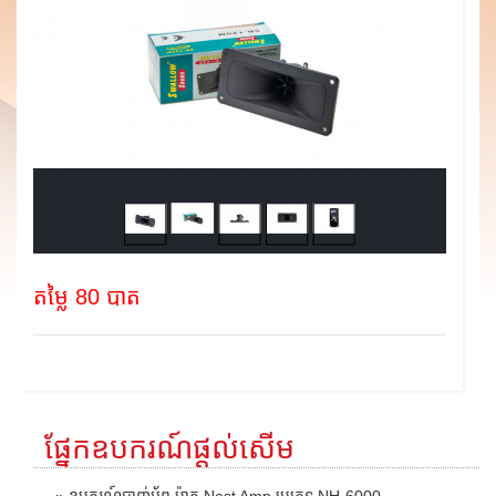
តម្លៃ 80 បាត
ផ្នែកឧបករណ៍ផ្តល់សើម
» ឧបករណ៍បាញ់អ័ព្ទ ម៉ាក Nest Amp ប្រភេទ NH-6000