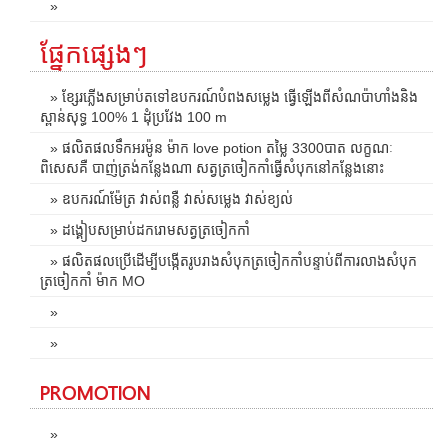
»
ផ្នែកផ្សេងៗ
» ខ្សែរភ្លើងសម្រាប់តទៅឧបករណ៍បំពងសម្លេង ធ្វើឡើងពីសំណប៉ាហាំងនិង
ស្ពាន់សុទ្ធ 100% 1 ដុំប្រវែង 100 m
» ផលិតផលទឹកអរម៉ូន ម៉ាក love potion តម្លៃ 3300បាត លក្ខណៈ
ពិសេសគឺ បាញ់ត្រង់កន្លែងណា សត្វត្រចៀកកាំធ្វើសំបុកនៅកន្លែងនោះ
» ឧបករណ៍ម៉ែត្រ វាស់ពន្លឺ វាស់សម្លេង វាស់ខ្យល់
» ដង្គៀបសម្រាប់ដករោមសត្វត្រចៀកកាំ
» ផលិតផលប្រើដើម្បីបង្កើតរូបរាងសំបុកត្រចៀកកាំបន្ទាប់ពីការលាងសំបុក
ត្រចៀកកាំ ម៉ាក MO
»
»
PROMOTION
»