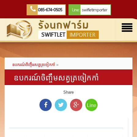
085-674-0505
Line:
swifletimporter
รังนกฟาร์ม
Togg
SWIFTLET
IMPORTER
navi
ឧបករណ៍ចិញ្ចឹមសត្វត្រចៀកកាំ
»
ឧបករណ៍ចិញ្ចឹមសត្វត្រចៀកកាំ
Share
Line