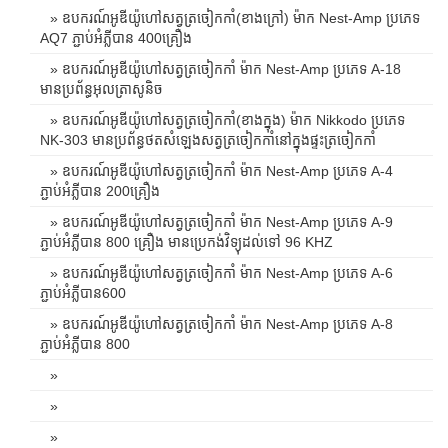
» ឧបករណ៍អូឌីយ៉ូហៅសត្វត្រចៀកកាំ(ខាងក្រៅ) ម៉ាក Nest-Amp ប្រភេទ
AQ7 ភ្ជាប់អំភ្លីបាន 400គ្រឿង
» ឧបករណ៍អូឌីយ៉ូហៅសត្វត្រចៀកកាំ ម៉ាក Nest-Amp ប្រភេទ A-18
មានប្រព័ន្ធអុលត្រាសូនិច
» ឧបករណ៍អូឌីយ៉ូហៅសត្វត្រចៀកកាំ(ខាងក្នុង) ម៉ាក Nikkodo ប្រភេទ
NK-303 មានប្រព័ន្ធថតសំឡេងសត្វត្រចៀកកាំនៅក្នុងផ្ទះត្រចៀកកាំ
» ឧបករណ៍អូឌីយ៉ូហៅសត្វត្រចៀកកាំ ម៉ាក Nest-Amp ប្រភេទ A-4
ភ្ជាប់អំភ្លីបាន 200គ្រឿង
» ឧបករណ៍អូឌីយ៉ូហៅសត្វត្រចៀកកាំ ម៉ាក Nest-Amp ប្រភេទ A-9
ភ្ជាប់អំភ្លីបាន 800 គ្រឿង មានប្រេកង់វិទ្យុដល់ទៅ 96 KHZ
» ឧបករណ៍អូឌីយ៉ូហៅសត្វត្រចៀកកាំ ម៉ាក Nest-Amp ប្រភេទ A-6
ភ្ជាប់អំភ្លីបាន600
» ឧបករណ៍អូឌីយ៉ូហៅសត្វត្រចៀកកាំ ម៉ាក Nest-Amp ប្រភេទ A-8
ភ្ជាប់អំភ្លីបាន 800
»
»
»