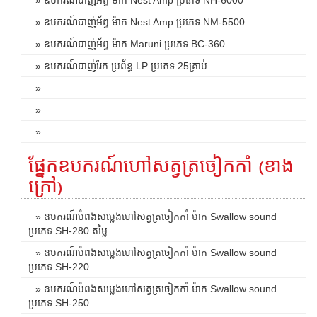
» ឧបករណ៍បាញ់អ័ព្ទ ម៉ាក Nest Amp ប្រភេទ NM-5500
» ឧបករណ៍បាញ់អ័ព្ទ ម៉ាក Maruni ប្រភេទ BC-360
» ឧបករណ៍បាញ់រែក ប្រព័ន្ធ LP ប្រភេទ 25គ្រាប់
»
»
»
ផ្នែកឧបករណ៍ហៅសត្វត្រចៀកកាំ (ខាង
ក្រៅ)
» ឧបករណ៍បំពងសម្លេងហៅសត្វត្រចៀកកាំ ម៉ាក Swallow sound
ប្រភេទ SH-280 តម្លៃ
» ឧបករណ៍បំពងសម្លេងហៅសត្វត្រចៀកកាំ ម៉ាក Swallow sound
ប្រភេទ SH-220
» ឧបករណ៍បំពងសម្លេងហៅសត្វត្រចៀកកាំ ម៉ាក Swallow sound
ប្រភេទ SH-250