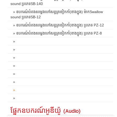
sound ប្រភេទSB-140
» ឧបករណ៍បំពងសម្លេងហៅសត្វត្រចៀកកាំ(ខាងក្នុង) ម៉ាកSwallow
sound ប្រភេទSB-12
» ឧបករណ៍បំពងសម្លេងហៅសត្វត្រចៀកកាំ(ខាងក្នុង) ប្រភេទ PZ-12
» ឧបករណ៍បំពងសម្លេងហៅសត្វត្រចៀកកាំ(ខាងក្នុង) ប្រភេទ PZ-8
»
»
»
»
»
»
»
»
ផ្នែកឧបករណ៍អូឌីយ៉ូ (Audio)