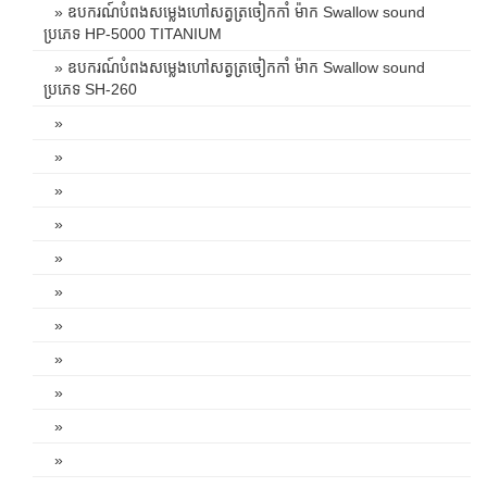
» ឧបករណ៍បំពងសម្លេងហៅសត្វត្រចៀកកាំ ម៉ាក Swallow sound
ប្រភេទ HP-5000 TITANIUM
» ឧបករណ៍បំពងសម្លេងហៅសត្វត្រចៀកកាំ ម៉ាក Swallow sound
ប្រភេទ SH-260
»
»
»
»
»
»
»
»
»
»
»