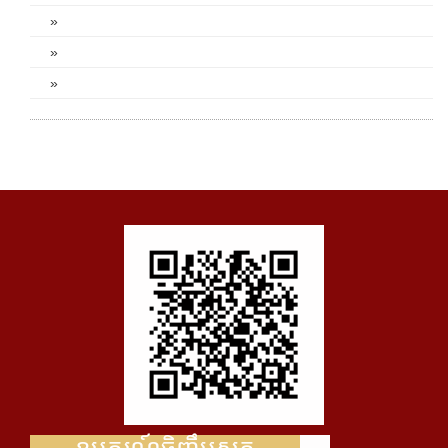
»
»
»