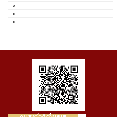
»
»
»