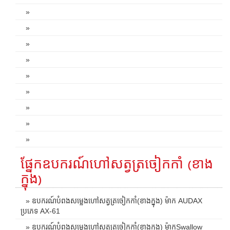
»
»
»
»
»
»
»
»
»
ផ្នែកឧបករណ៍ហៅសត្វត្រចៀកកាំ (ខាង
ក្នុង)
» ឧបករណ៍បំពងសម្លេងហៅសត្វត្រចៀកកាំ(ខាងក្នុង) ម៉ាក AUDAX
ប្រភេទ AX-61
» ឧបករណ៍បំពងសម្លេងហៅសត្វត្រចៀកកាំ(ខាងក្នុង) ម៉ាកSwallow