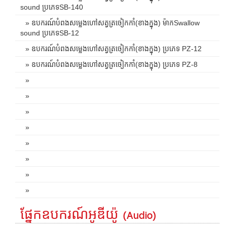
sound ប្រភេទSB-140
» ឧបករណ៍បំពងសម្លេងហៅសត្វត្រចៀកកាំ(ខាងក្នុង) ម៉ាកSwallow
sound ប្រភេទSB-12
» ឧបករណ៍បំពងសម្លេងហៅសត្វត្រចៀកកាំ(ខាងក្នុង) ប្រភេទ PZ-12
» ឧបករណ៍បំពងសម្លេងហៅសត្វត្រចៀកកាំ(ខាងក្នុង) ប្រភេទ PZ-8
»
»
»
»
»
»
»
»
ផ្នែកឧបករណ៍អូឌីយ៉ូ (Audio)