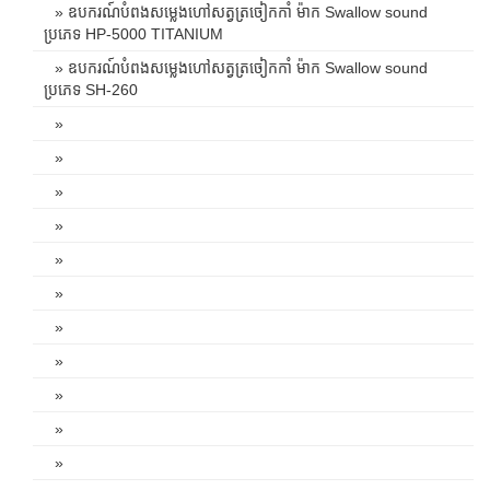
» ឧបករណ៍បំពងសម្លេងហៅសត្វត្រចៀកកាំ ម៉ាក Swallow sound
ប្រភេទ HP-5000 TITANIUM
» ឧបករណ៍បំពងសម្លេងហៅសត្វត្រចៀកកាំ ម៉ាក Swallow sound
ប្រភេទ SH-260
»
»
»
»
»
»
»
»
»
»
»