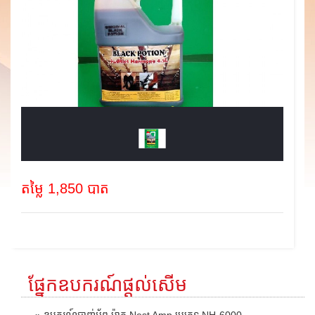
តម្លៃ 1,850 បាត
ផ្នែកឧបករណ៍ផ្តល់សើម
» ឧបករណ៍បាញ់អ័ព្ទ ម៉ាក Nest Amp ប្រភេទ NH-6000