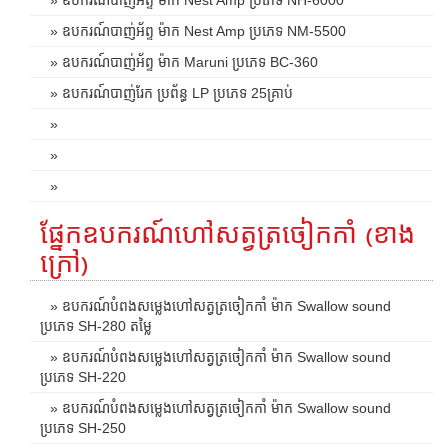
» ឧបករណ៍បាញ់អ័ព្ទ ម៉ាក Nest Amp ប្រភេទ NM-5500
» ឧបករណ៍បាញ់អ័ព្ទ ម៉ាក Maruni ប្រភេទ BC-360
» ឧបករណ៍បាញ់រែក ប្រព័ន្ធ LP ប្រភេទ 25គ្រាប់
»
»
»
ផ្នែកឧបករណ៍ហៅសត្វត្រចៀកកាំ (ខាង
ក្រៅ)
» ឧបករណ៍បំពងសម្លេងហៅសត្វត្រចៀកកាំ ម៉ាក Swallow sound
ប្រភេទ SH-280 តម្លៃ
» ឧបករណ៍បំពងសម្លេងហៅសត្វត្រចៀកកាំ ម៉ាក Swallow sound
ប្រភេទ SH-220
» ឧបករណ៍បំពងសម្លេងហៅសត្វត្រចៀកកាំ ម៉ាក Swallow sound
ប្រភេទ SH-250