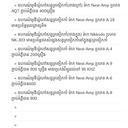
» ឧបករណ៍អូឌីយ៉ូហៅសត្វត្រចៀកកាំ(ខាងក្រៅ) ម៉ាក Nest-Amp ប្រភេទ
AQ7 ភ្ជាប់អំភ្លីបាន 400គ្រឿង
» ឧបករណ៍អូឌីយ៉ូហៅសត្វត្រចៀកកាំ ម៉ាក Nest-Amp ប្រភេទ A-18
មានប្រព័ន្ធអុលត្រាសូនិច
» ឧបករណ៍អូឌីយ៉ូហៅសត្វត្រចៀកកាំ(ខាងក្នុង) ម៉ាក Nikkodo ប្រភេទ
NK-303 មានប្រព័ន្ធថតសំឡេងសត្វត្រចៀកកាំនៅក្នុងផ្ទះត្រចៀកកាំ
» ឧបករណ៍អូឌីយ៉ូហៅសត្វត្រចៀកកាំ ម៉ាក Nest-Amp ប្រភេទ A-4
ភ្ជាប់អំភ្លីបាន 200គ្រឿង
» ឧបករណ៍អូឌីយ៉ូហៅសត្វត្រចៀកកាំ ម៉ាក Nest-Amp ប្រភេទ A-9
ភ្ជាប់អំភ្លីបាន 800 គ្រឿង មានប្រេកង់វិទ្យុដល់ទៅ 96 KHZ
» ឧបករណ៍អូឌីយ៉ូហៅសត្វត្រចៀកកាំ ម៉ាក Nest-Amp ប្រភេទ A-6
ភ្ជាប់អំភ្លីបាន600
» ឧបករណ៍អូឌីយ៉ូហៅសត្វត្រចៀកកាំ ម៉ាក Nest-Amp ប្រភេទ A-8
ភ្ជាប់អំភ្លីបាន 800
»
»
»