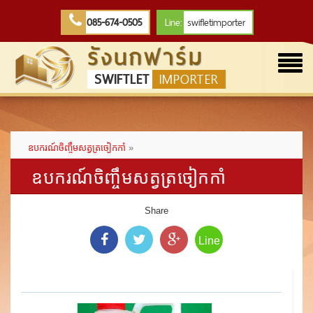
085-674-0505
Line:
swifletimporter
รังนกฟาร์ม
Togg
SWIFTLET
IMPORTER
navi
ឧបករណ៍ចិញ្ចឹមសត្វត្រចៀកកាំ
»
ឧបករណ៍ចិញ្ចឹមសត្វត្រចៀកកាំ
Share
Line