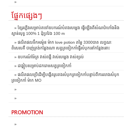
»
ផ្នែកផ្សេងៗ
» ខ្សែរភ្លើងសម្រាប់តទៅឧបករណ៍បំពងសម្លេង ធ្វើឡើងពីសំណប៉ាហាំងនិង
ស្ពាន់សុទ្ធ 100% 1 ដុំប្រវែង 100 m
» ផលិតផលទឹកអរម៉ូន ម៉ាក love potion តម្លៃ 3300បាត លក្ខណៈ
ពិសេសគឺ បាញ់ត្រង់កន្លែងណា សត្វត្រចៀកកាំធ្វើសំបុកនៅកន្លែងនោះ
» ឧបករណ៍ម៉ែត្រ វាស់ពន្លឺ វាស់សម្លេង វាស់ខ្យល់
» ដង្គៀបសម្រាប់ដករោមសត្វត្រចៀកកាំ
» ផលិតផលប្រើដើម្បីបង្កើតរូបរាងសំបុកត្រចៀកកាំបន្ទាប់ពីការលាងសំបុក
ត្រចៀកកាំ ម៉ាក MO
»
»
PROMOTION
»