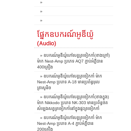
»
»
»
ផ្នែកឧបករណ៍អូឌីយ៉ូ
(Audio)
» ឧបករណ៍អូឌីយ៉ូហៅសត្វត្រចៀកកាំ(ខាងក្រៅ)
ម៉ាក Nest-Amp ប្រភេទ AQ7 ភ្ជាប់អំភ្លីបាន
400គ្រឿង
» ឧបករណ៍អូឌីយ៉ូហៅសត្វត្រចៀកកាំ ម៉ាក
Nest-Amp ប្រភេទ A-18 មានប្រព័ន្ធអុល
ត្រាសូនិច
» ឧបករណ៍អូឌីយ៉ូហៅសត្វត្រចៀកកាំ(ខាងក្នុង)
ម៉ាក Nikkodo ប្រភេទ NK-303 មានប្រព័ន្ធថត
សំឡេងសត្វត្រចៀកកាំនៅក្នុងផ្ទះត្រចៀកកាំ
» ឧបករណ៍អូឌីយ៉ូហៅសត្វត្រចៀកកាំ ម៉ាក
Nest-Amp ប្រភេទ A-4 ភ្ជាប់អំភ្លីបាន
200គ្រឿង