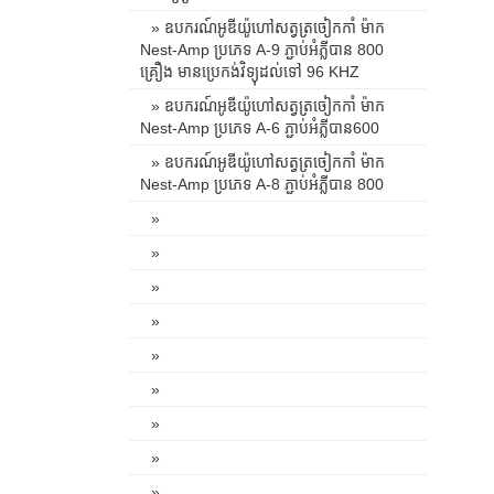
» ឧបករណ៍អូឌីយ៉ូហៅសត្វត្រចៀកកាំ ម៉ាក
Nest-Amp ប្រភេទ A-9 ភ្ជាប់អំភ្លីបាន 800
គ្រឿង មានប្រេកង់វិទ្យុដល់ទៅ 96 KHZ
» ឧបករណ៍អូឌីយ៉ូហៅសត្វត្រចៀកកាំ ម៉ាក
Nest-Amp ប្រភេទ A-6 ភ្ជាប់អំភ្លីបាន600
» ឧបករណ៍អូឌីយ៉ូហៅសត្វត្រចៀកកាំ ម៉ាក
Nest-Amp ប្រភេទ A-8 ភ្ជាប់អំភ្លីបាន 800
»
»
»
»
»
»
»
»
»