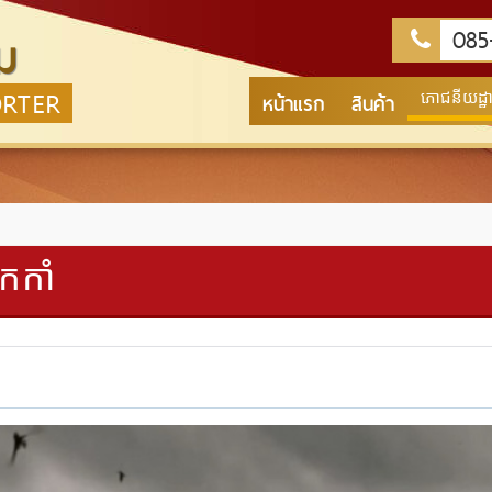
085-
ม
ORTER
หน้าแรก
สินค้า
ភោជនីយដ្ឋាន
កកាំ