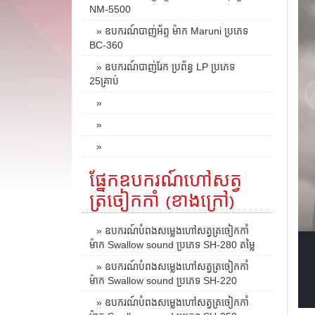
NM-5500
» ឧបករណ៍បាញ់អ័ព្ទ ម៉ាក Maruni ប្រភេទ
BC-360
» ឧបករណ៍បាញ់រែក ប្រព័ន្ធ LP ប្រភេទ
25គ្រាប់
»
»
»
ផ្នែកឧបករណ៍ហៅសត្វ
ត្រចៀកកាំ (ខាងក្រៅ)
» ឧបករណ៍បំពងសម្លេងហៅសត្វត្រចៀកកាំ
ម៉ាក Swallow sound ប្រភេទ SH-280 តម្លៃ
» ឧបករណ៍បំពងសម្លេងហៅសត្វត្រចៀកកាំ
ម៉ាក Swallow sound ប្រភេទ SH-220
» ឧបករណ៍បំពងសម្លេងហៅសត្វត្រចៀកកាំ