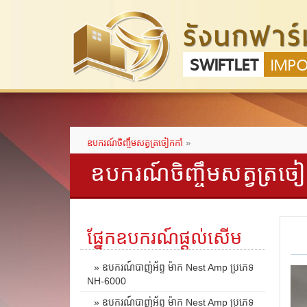
รังนกฟาร์
SWIFTLET
IMP
ឧបករណ៍ចិញ្ចឹមសត្វត្រចៀកកាំ
»
ឧបករណ៍ចិញ្ចឹមសត្វត្រចៀ
ផ្នែកឧបករណ៍ផ្តល់សើម
» ឧបករណ៍បាញ់អ័ព្ទ ម៉ាក Nest Amp ប្រភេទ
NH-6000
» ឧបករណ៍បាញ់អ័ព្ទ ម៉ាក Nest Amp ប្រភេទ