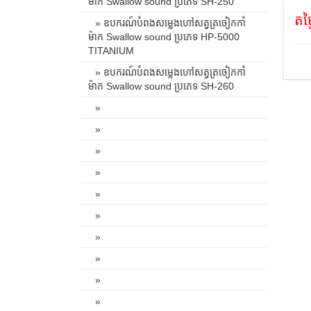
ម៉ាក Swallow sound ប្រភេទ SH-250
តម
» ឧបករណ៍បំពងសម្លេងហៅសត្វត្រចៀកកាំ
ម៉ាក Swallow sound ប្រភេទ HP-5000
TITANIUM
» ឧបករណ៍បំពងសម្លេងហៅសត្វត្រចៀកកាំ
ម៉ាក Swallow sound ប្រភេទ SH-260
»
»
»
»
»
»
»
»
»
»