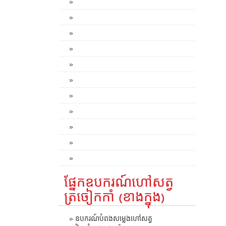
»
»
»
»
»
»
»
»
»
»
»
ផ្នែកឧបករណ៍ហៅសត្វ
ត្រចៀកកាំ (ខាងក្នុង)
» ឧបករណ៍បំពងសម្លេងហៅសត្វ