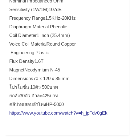
Nominal Impedance8 Ohm
Sensitivity (1W/1M)107dB
Frequency Range1.5KHz-20KHz
Diaphragm Material Phenolic
Coil Diameter1 Inch (25.4mm)
Voice Coil MaterialRound Copper
Engineering Plastic
Flux Density1.6T
MagnetNeodymium N-45
Dimensions70 x 120 x 85 mm
โปรโมชั่น 10ตัว 500บาท
ยกลัง30ตัว ตัวละ425บาท
คลิปทดสอบลำโพงHP-5000
https://www.youtube.com/watch?v=h_jpFdv0gEk
G2gbet