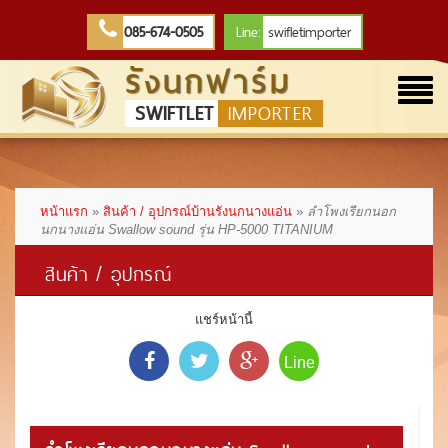
085-674-0505
Line:
swifletimporter
รังนกฟาร์ม
Togg
SWIFTLET
IMPORTER
navi
หน้าแรก
»
สินค้า / อุปกรณ์บ้านรังนกนางแอ่น
»
ลำโพงเรียกนอก
นกนางแอ่น Swallow sound รุ่น HP-5000 TITANIUM
สินค้า / อุปกรณ์
แชร์หน้านี้
Line