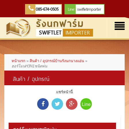
085-674-0505
Line:
swifletimporter
รังนกฟาร์ม
Togg
SWIFTLET
IMPORTER
navi
หน้าแรก
»
สินค้า / อุปกรณ์บ้านรังนกนางแอ่น
»
ฮอร์โมนH3N1ชนิดพ่น
สินค้า / อุปกรณ์
แชร์หน้านี้
Line