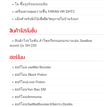
» โม ขึ้นรูปรังนกแบบนิ่ม
» เครื่องควบคุมความชื้น FARAN HR DHTC
» แม็กสำหรับยิงไม้เพื่อยึดวัตถุภายในบ้านรังนก
สินค้าโปรโมชั่น
» สินค้าโปรโมชั่น ลำโพงเรียกนอกนกนางแอ่น Swallow
sound รุ่น SH-220
ฮอร์โมน
» ฮอร์โมน swiftlet Booster
» ฮอร์โมน Black Potion
» ฮอร์โมนLove Potion
» ฮอร์โมนYan Bao EM
» ฮอร์โมนAmmonia
» ฮอร์โมนSwiftletBoosterชนิดกระป๋องพ่น