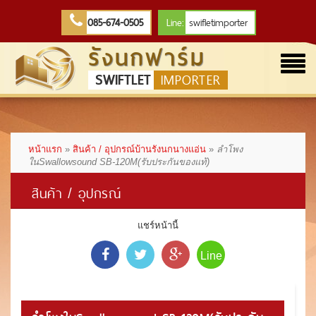
085-674-0505
Line:
swifletimporter
รังนกฟาร์ม
Togg
SWIFTLET
IMPORTER
navi
หน้าแรก
»
สินค้า / อุปกรณ์บ้านรังนกนางแอ่น
»
ลำโพง
ในSwallowsound SB-120M(รับประกันของแท้)
สินค้า / อุปกรณ์
แชร์หน้านี้
Line