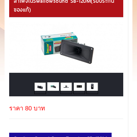
ลำโพงในSwallowsound SB-120M(รับประกัน
ของแท้)
ราคา 80 บาท