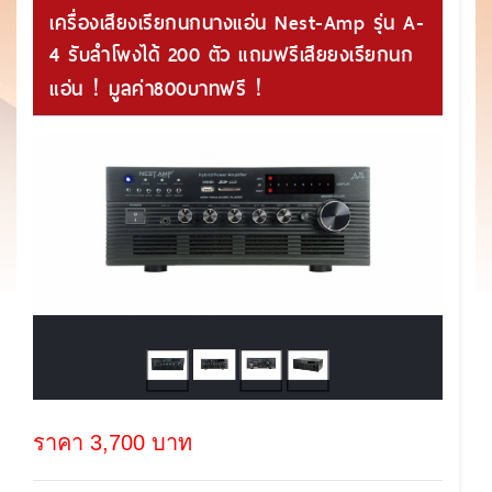
เครื่องเสียงเรียกนกนางแอ่น Nest-Amp รุ่น A-
4 รับลำโพงได้ 200 ตัว แถมฟรีเสียยงเรียกนก
แอ่น！มูลค่า800บาทฟรี！
ราคา 3,700 บาท