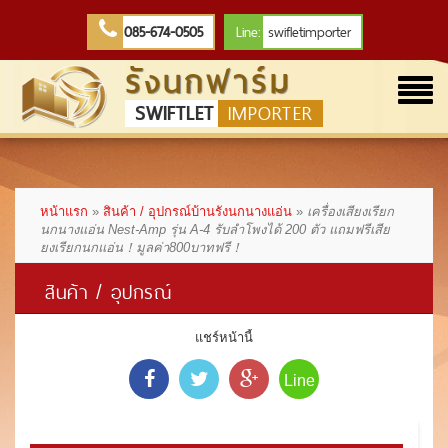
085-674-0505
Line:
swifletimporter
รังนกฟาร์ม
Togg
SWIFTLET
IMPORTER
navi
หน้าแรก
»
สินค้า / อุปกรณ์บ้านรังนกนางแอ่น
»
เครื่องเสียงเรียก
นกนางแอ่น Nest-Amp รุ่น A-4 รับลำโพงได้ 200 ตัว แถมฟรีเสีย
ยงเรียกนกแอ่น！มูลค่า800บาทฟรี！
สินค้า / อุปกรณ์
แชร์หน้านี้
Line