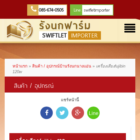
085-674-0505
Line:
swifletimporter
รังนกฟาร์ม
Togg
SWIFTLET
IMPORTER
navi
หน้าแรก
»
สินค้า / อุปกรณ์บ้านรังนกนางแอ่น
»
เครื่องเสียงfujibin
120w
สินค้า / อุปกรณ์
แชร์หน้านี้
Line