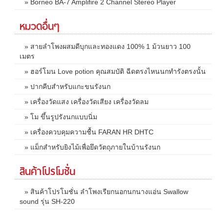
» Borneo BA-7 Amplifire 2 Channel Stereo Player
หมวดอื่นๆ
» สายลำโพงผสมดีบุกและทองแดง 100% 1 ม้วนยาว 100
เมตร
» ฮอร์โมน Love potion คุณสมบัติ ฉีดตรงไหนนกทำรังตรงนั้น
» ปากคีบสำหรับแกะขนรังนก
» เครื่องวัดแสง เครื่องวัดเสียง เครื่องวัดลม
» โม ขึ้นรูปรังนกแบบนิ่ม
» เครื่องควบคุมความชื้น FARAN HR DHTC
» แม็กสำหรับยิงไม้เพื่อยึดวัตถุภายในบ้านรังนก
สินค้าโปรโมชั่น
» สินค้าโปรโมชั่น ลำโพงเรียกนอกนกนางแอ่น Swallow
sound รุ่น SH-220