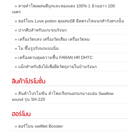
» สายลำโพงผสมดีบุกและทองแดง 100% 1 ม้วนยาว 100
เมตร
» ฮอร์โมน Love potion คุณสมบัติ ฉีดตรงไหนนกทำรังตรงนั้น
» ปากคีบสำหรับแกะขนรังนก
» เครื่องวัดแสง เครื่องวัดเสียง เครื่องวัดลม
» โม ขึ้นรูปรังนกแบบนิ่ม
» เครื่องควบคุมความชื้น FARAN HR DHTC
» แม็กสำหรับยิงไม้เพื่อยึดวัตถุภายในบ้านรังนก
สินค้าโปรโมชั่น
» สินค้าโปรโมชั่น ลำโพงเรียกนอกนกนางแอ่น Swallow
sound รุ่น SH-220
ฮอร์โมน
» ฮอร์โมน swiftlet Booster