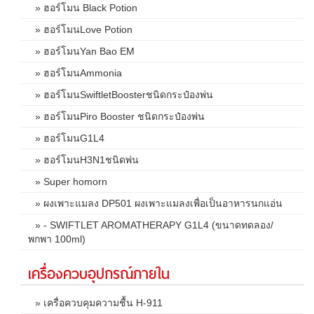
» ฮอร์โมน Black Potion
» ฮอร์โมนLove Potion
» ฮอร์โมนYan Bao EM
» ฮอร์โมนAmmonia
» ฮอร์โมนSwiftletBoosterชนิดกระป๋องพ่น
» ฮอร์โมนPiro Booster ชนิดกระป๋องพ่น
» ฮอร์โมนG1L4
» ฮอร์โมนH3N1ชนิดพ่น
» Super homorn
» ผงเพาะแมลง DP501 ผงเพาะแมลงเพื่อเป็นอาหารนกแอ่น
» - SWIFTLET AROMATHERAPY G1L4 (ขนาดทดลอง/
พกพา 100ml)
เครื่องควบอุปกรณ์ภายใน
» เครื่อควบคุมความชื้น H-911