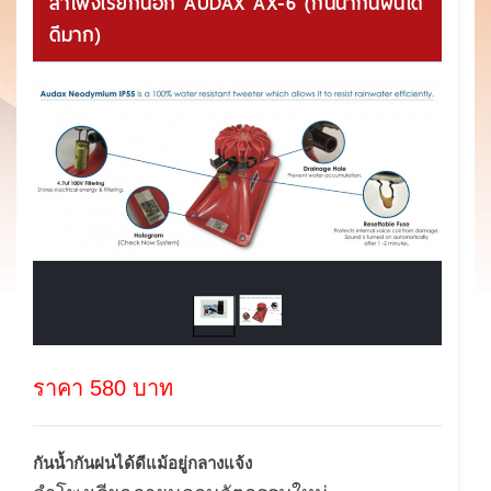
ลำโพงเรียกนอก AUDAX AX-6 (กันน้ำกันฝนได้
ดีมาก)
ราคา 580 บาท
กันน้ำกันฝนได้ดีแม้อยู่กลางแจ้ง