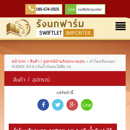
085-674-0505
Line:
swifletimporter
รังนกฟาร์ม
Togg
SWIFTLET
IMPORTER
navi
หน้าแรก
»
สินค้า / อุปกรณ์บ้านรังนกนางแอ่น
»
ลำโพงเรียกนอก
AUDAX AX-6 (กันน้ำกันฝนได้ดีมาก)
สินค้า / อุปกรณ์
แชร์หน้านี้
Line