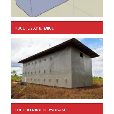
แบบบ้านรังนกนางแอ่น
บ้านนกนางแอ่นแบบพอเพียง