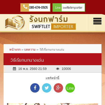
085-674-0505
Line:
swifletimporter
รังนกฟาร์ม
Togg
SWIFTLET
IMPORTER
navi
หน้าแรก
»
บทความ
»
วิธีเรียกนกนางแอ่น
วิธีเรียกนกนางแอ่น
16 พ.ย. 2560 21:59
10006
แชร์หน้านี้
Line