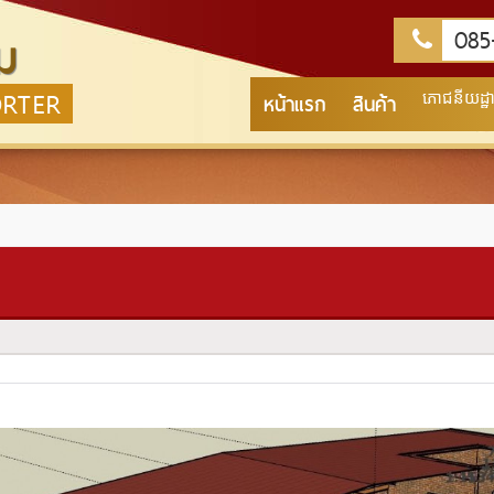
085-
ม
ORTER
หน้าแรก
สินค้า
ភោជនីយដ្ឋាន